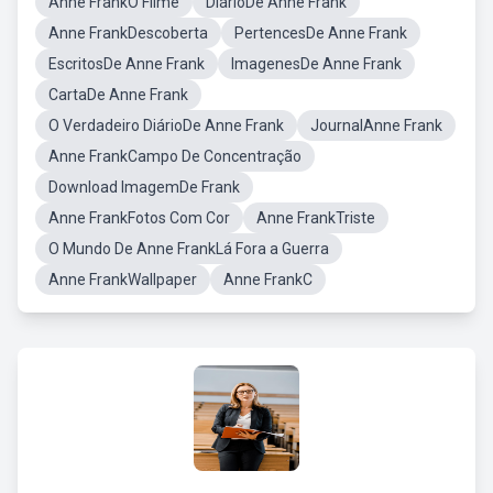
Anne FrankO Filme
DiárioDe Anne Frank
Anne FrankDescoberta
PertencesDe Anne Frank
EscritosDe Anne Frank
ImagenesDe Anne Frank
CartaDe Anne Frank
O Verdadeiro DiárioDe Anne Frank
JournalAnne Frank
Anne FrankCampo De Concentração
Download ImagemDe Frank
Anne FrankFotos Com Cor
Anne FrankTriste
O Mundo De Anne FrankLá Fora a Guerra
Anne FrankWallpaper
Anne FrankC