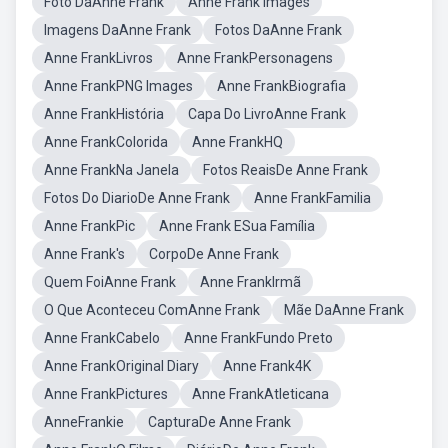
Foto DaAnne Frank
Anne Frank Images
Imagens DaAnne Frank
Fotos DaAnne Frank
Anne FrankLivros
Anne FrankPersonagens
Anne FrankPNG Images
Anne FrankBiografia
Anne FrankHistória
Capa Do LivroAnne Frank
Anne FrankColorida
Anne FrankHQ
Anne FrankNa Janela
Fotos ReaisDe Anne Frank
Fotos Do DiarioDe Anne Frank
Anne FrankFamilia
Anne FrankPic
Anne Frank ESua Família
Anne Frank's
CorpoDe Anne Frank
Quem FoiAnne Frank
Anne FrankIrmã
O Que Aconteceu ComAnne Frank
Mãe DaAnne Frank
Anne FrankCabelo
Anne FrankFundo Preto
Anne FrankOriginal Diary
Anne Frank4K
Anne FrankPictures
Anne FrankAtleticana
AnneFrankie
CapturaDe Anne Frank