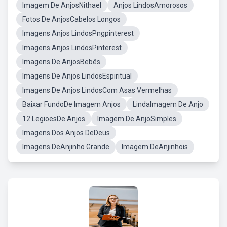
Imagem De AnjosNithael
Anjos LindosAmorosos
Fotos De AnjosCabelos Longos
Imagens Anjos LindosPngpinterest
Imagens Anjos LindosPinterest
Imagens De AnjosBebês
Imagens De Anjos LindosEspiritual
Imagens De Anjos LindosCom Asas Vermelhas
Baixar FundoDe Imagem Anjos
LindaImagem De Anjo
12 LegioesDe Anjos
Imagem De AnjoSimples
Imagens Dos Anjos DeDeus
Imagens DeAnjinho Grande
Imagem DeAnjinhois