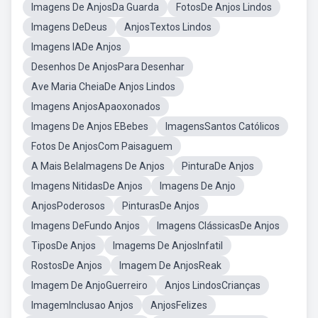
Imagens De AnjosDa Guarda
FotosDe Anjos Lindos
Imagens DeDeus
AnjosTextos Lindos
Imagens IADe Anjos
Desenhos De AnjosPara Desenhar
Ave Maria CheiaDe Anjos Lindos
Imagens AnjosApaoxonados
Imagens De Anjos EBebes
ImagensSantos Católicos
Fotos De AnjosCom Paisaguem
A Mais BelaImagens De Anjos
PinturaDe Anjos
Imagens NitidasDe Anjos
Imagens De Anjo
AnjosPoderosos
PinturasDe Anjos
Imagens DeFundo Anjos
Imagens ClássicasDe Anjos
TiposDe Anjos
Imagems De AnjosInfatil
RostosDe Anjos
Imagem De AnjosReak
Imagem De AnjoGuerreiro
Anjos LindosCrianças
ImagemInclusao Anjos
AnjosFelizes