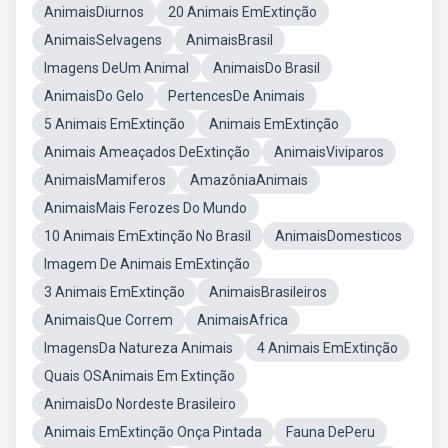
AnimaisDiurnos
20 Animais EmExtinção
AnimaisSelvagens
AnimaisBrasil
Imagens DeUm Animal
AnimaisDo Brasil
AnimaisDo Gelo
PertencesDe Animais
5 Animais EmExtinção
Animais EmExtinção
Animais Ameaçados DeExtinção
AnimaisViviparos
AnimaisMamiferos
AmazôniaAnimais
AnimaisMais Ferozes Do Mundo
10 Animais EmExtinção No Brasil
AnimaisDomesticos
Imagem De Animais EmExtinção
3 Animais EmExtinção
AnimaisBrasileiros
AnimaisQue Correm
AnimaisAfrica
ImagensDa Natureza Animais
4 Animais EmExtinção
Quais OSAnimais Em Extinção
AnimaisDo Nordeste Brasileiro
Animais EmExtinção Onça Pintada
Fauna DePeru