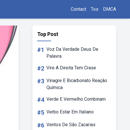
Contact
Tos
DMCA
Top Post
#1
Voz Da Verdade Deus De
Palavra
#2
Vire A Direita Tem Crase
#3
Vinagre E Bicarbonato Reação
Química
#4
Verde E Vermelho Combinam
#5
Verbo Estar Em Italiano
#6
Ventos De São Zacarias