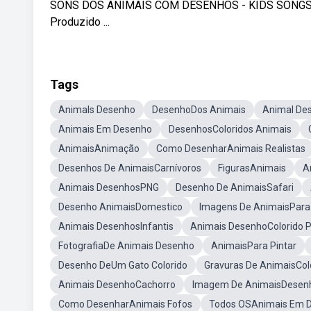
SONS DOS ANIMAIS COM DESENHOS - KIDS SONGS | Far
Produzido ...
Tags
Animals Desenho
DesenhoDos Animais
Animal De
Animais Em Desenho
DesenhosColoridos Animais
AnimaisAnimação
Como DesenharAnimais Realistas
Desenhos De AnimaisCarnívoros
FigurasAnimais
A
Animais DesenhosPNG
Desenho De AnimaisSafari
Desenho AnimaisDomestico
Imagens De AnimaisPara
Animais DesenhosInfantis
Animais DesenhoColorido P
FotografiaDe Animais Desenho
AnimaisPara Pintar
Desenho DeUm Gato Colorido
Gravuras De AnimaisCol
Animais DesenhoCachorro
Imagem De AnimaisDesen
Como DesenharAnimais Fofos
Todos OSAnimais Em 