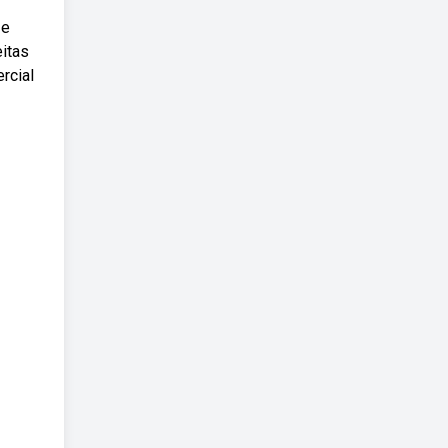
 e
itas
rcial