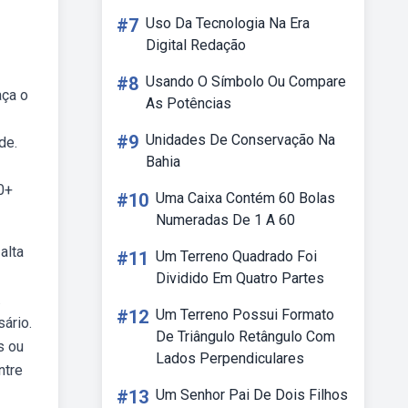
#7
Uso Da Tecnologia Na Era
Digital Redação
#8
Usando O Símbolo Ou Compare
aça o
As Potências
#9
Unidades De Conservação Na
de.
Bahia
0+
#10
Uma Caixa Contém 60 Bolas
Numeradas De 1 A 60
alta
#11
Um Terreno Quadrado Foi
Dividido Em Quatro Partes
.
#12
Um Terreno Possui Formato
ário.
De Triângulo Retângulo Com
s ou
Lados Perpendiculares
ntre
#13
Um Senhor Pai De Dois Filhos