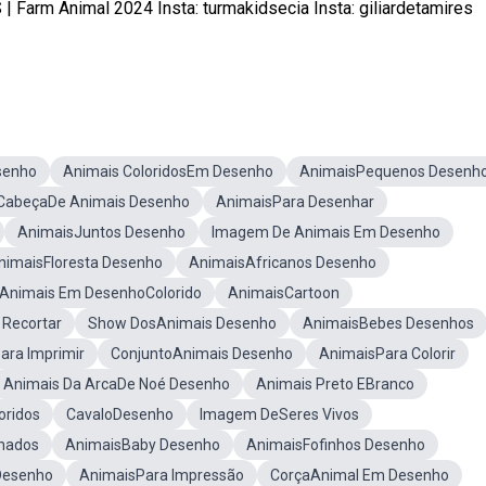
m Animal 2024 Insta: turmakidsecia Insta: giliardetamires
senho
Animais ColoridosEm Desenho
AnimaisPequenos Desenh
CabeçaDe Animais Desenho
AnimaisPara Desenhar
AnimaisJuntos Desenho
Imagem De Animais Em Desenho
nimaisFloresta Desenho
AnimaisAfricanos Desenho
Animais Em DesenhoColorido
AnimaisCartoon
 Recortar
Show DosAnimais Desenho
AnimaisBebes Desenhos
ara Imprimir
ConjuntoAnimais Desenho
AnimaisPara Colorir
Animais Da ArcaDe Noé Desenho
Animais Preto EBranco
oridos
CavaloDesenho
Imagem DeSeres Vivos
hados
AnimaisBaby Desenho
AnimaisFofinhos Desenho
Desenho
AnimaisPara Impressão
CorçaAnimal Em Desenho