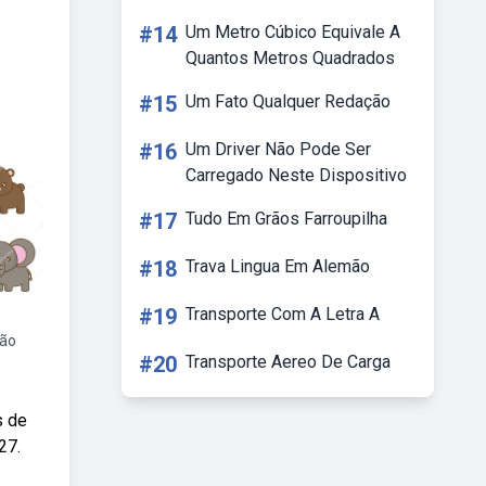
#14
Um Metro Cúbico Equivale A
Quantos Metros Quadrados
#15
Um Fato Qualquer Redação
#16
Um Driver Não Pode Ser
Carregado Neste Dispositivo
#17
Tudo Em Grãos Farroupilha
#18
Trava Lingua Em Alemão
#19
Transporte Com A Letra A
ção
#20
Transporte Aereo De Carga
s de
27.