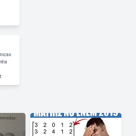
cnicas
inha
.