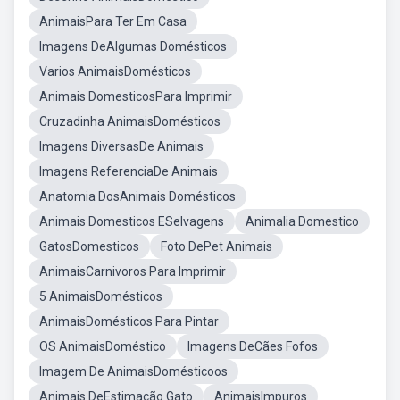
AnimaisPara Ter Em Casa
Imagens DeAlgumas Domésticos
Varios AnimaisDomésticos
Animais DomesticosPara Imprimir
Cruzadinha AnimaisDomésticos
Imagens DiversasDe Animais
Imagens ReferenciaDe Animais
Anatomia DosAnimais Domésticos
Animais Domesticos ESelvagens
Animalia Domestico
GatosDomesticos
Foto DePet Animais
AnimaisCarnivoros Para Imprimir
5 AnimaisDomésticos
AnimaisDomésticos Para Pintar
OS AnimaisDoméstico
Imagens DeCães Fofos
Imagem De AnimaisDomésticoos
Animais DeEstimação Gato
AnimaisImpuros