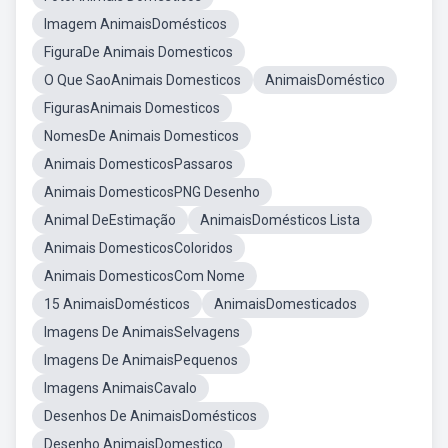
Imagem AnimaisDomésticos
FiguraDe Animais Domesticos
O Que SaoAnimais Domesticos
AnimaisDoméstico
FigurasAnimais Domesticos
NomesDe Animais Domesticos
Animais DomesticosPassaros
Animais DomesticosPNG Desenho
Animal DeEstimação
AnimaisDomésticos Lista
Animais DomesticosColoridos
Animais DomesticosCom Nome
15 AnimaisDomésticos
AnimaisDomesticados
Imagens De AnimaisSelvagens
Imagens De AnimaisPequenos
Imagens AnimaisCavalo
Desenhos De AnimaisDomésticos
Desenho AnimaisDomestico