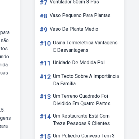
#7
Ventilador 50cm 8 Pas
#8
Vaso Pequeno Para Plantas
#9
Vaso De Planta Medio
 para
 não
#10
Usina Termelétrica Vantagens
otos
E Desvantagens
fundo
#11
Unidade De Medida Pol
rida
rsas
#12
Um Texto Sobre A Importância
Da Família
#13
Um Terreno Quadrado Foi
Dividido Em Quatro Partes
25.
#14
Um Restaurante Está Com
agens
Treze Pessoas 9 Clientes
para
#15
Um Poliedro Convexo Tem 3