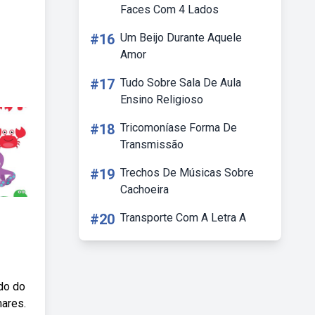
Faces Com 4 Lados
#16
Um Beijo Durante Aquele
Amor
#17
Tudo Sobre Sala De Aula
Ensino Religioso
#18
Tricomoníase Forma De
Transmissão
#19
Trechos De Músicas Sobre
Cachoeira
#20
Transporte Com A Letra A
do do
mares.