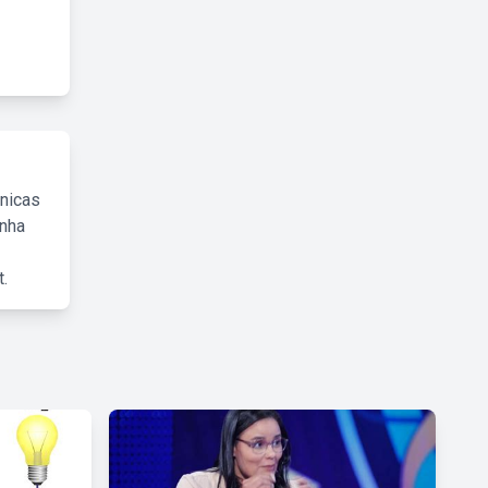
cnicas
inha
.