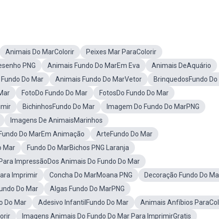
Animais Do MarColorir
Peixes Mar ParaColorir
esenho PNG
Animais Fundo Do MarEm Eva
Animais DeAquário
 Fundo Do Mar
Animais Fundo Do MarVetor
BrinquedosFundo Do
Mar
FotoDo Fundo Do Mar
FotosDo Fundo Do Mar
imir
BichinhosFundo Do Mar
Imagem Do Fundo Do MarPNG
Imagens De AnimaisMarinhos
 Fundo Do MarEm Animação
ArteFundo Do Mar
o Mar
Fundo Do MarBichos PNG Laranja
 Para ImpressãoDos Animais Do Fundo Do Mar
ara Imprimir
Concha Do MarMoana PNG
Decoração Fundo Do Ma
Fundo Do Mar
Algas Fundo Do MarPNG
o Do Mar
Adesivo InfantilFundo Do Mar
Animais Anfíbios ParaCol
orir
Imagens Animais Do Fundo Do Mar Para ImprimirGratis