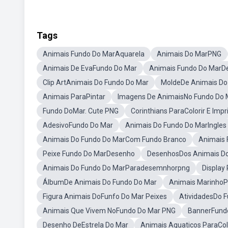
Tags
Animais Fundo Do MarAquarela
Animais Do MarPNG
Animais De EvaFundo Do Mar
Animais Fundo Do MarD
Clip ArtAnimais Do Fundo Do Mar
MoldeDe Animais Do
Animais ParaPintar
Imagens De AnimaisNo Fundo Do 
Fundo DoMar. Cute PNG
Corinthians ParaColorir E Impr
AdesivoFundo Do Mar
Animais Do Fundo Do MarIngles
Animais Do Fundo Do MarCom Fundo Branco
Animais
Peixe Fundo Do MarDesenho
DesenhosDos Animais D
Animais Do Fundo Do MarParadesemnhorpng
Display
ÁlbumDe Animais Do Fundo Do Mar
Animais MarinhoP
Figura Animais DoFunfo Do Mar Peixes
AtividadesDo 
Animais Que Vivem NoFundo Do Mar PNG
BannerFund
Desenho DeEstrela Do Mar
Animais Aquaticos ParaCol