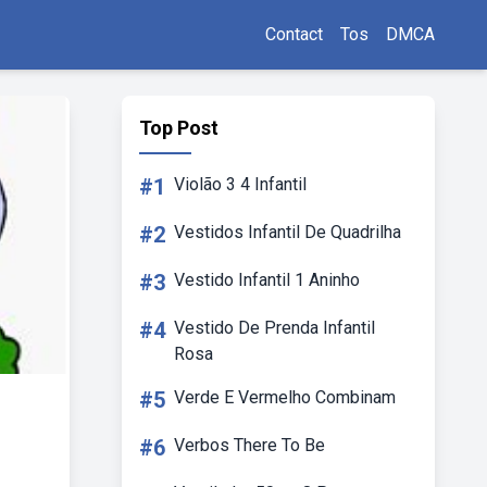
Contact
Tos
DMCA
Top Post
#1
Violão 3 4 Infantil
#2
Vestidos Infantil De Quadrilha
#3
Vestido Infantil 1 Aninho
#4
Vestido De Prenda Infantil
Rosa
#5
Verde E Vermelho Combinam
#6
Verbos There To Be