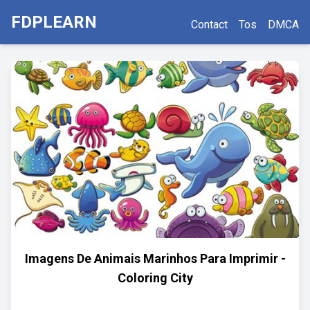
FDPLEARN
Contact
Tos
DMCA
Imagens De Animais Marinhos Para Imprimir -
Coloring City