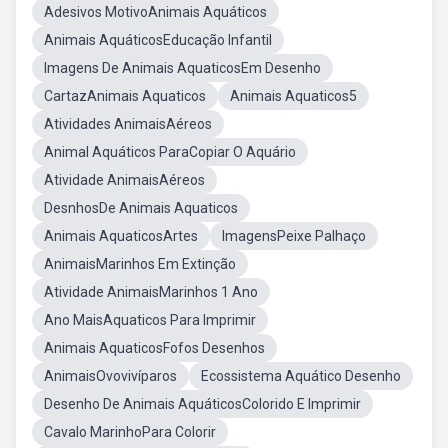
Adesivos MotivoAnimais Aquáticos
Animais AquáticosEducação Infantil
Imagens De Animais AquaticosEm Desenho
CartazAnimais Aquaticos
Animais Aquaticos5
Atividades AnimaisAéreos
Animal Aquáticos ParaCopiar O Aquário
Atividade AnimaisAéreos
DesnhosDe Animais Aquaticos
Animais AquaticosArtes
ImagensPeixe Palhaço
AnimaisMarinhos Em Extinção
Atividade AnimaisMarinhos 1 Ano
Ano MaisAquaticos Para Imprimir
Animais AquaticosFofos Desenhos
AnimaisOvovivíparos
Ecossistema Aquático Desenho
Desenho De Animais AquáticosColorido E Imprimir
Cavalo MarinhoPara Colorir