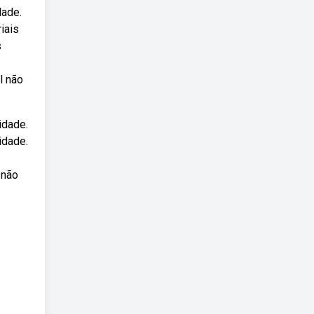
dade.
iais
s
l não
idade.
idade.
 não