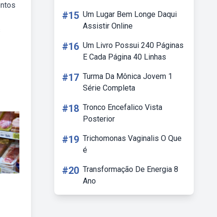
entos
#15
Um Lugar Bem Longe Daqui
Assistir Online
s
#16
Um Livro Possui 240 Páginas
E Cada Página 40 Linhas
#17
Turma Da Mônica Jovem 1
Série Completa
#18
Tronco Encefalico Vista
Posterior
#19
Trichomonas Vaginalis O Que
é
#20
Transformação De Energia 8
Ano