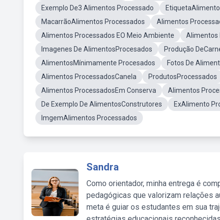
Exemplo De3 Alimentos Processado
EtiquetaAliment
MacarrãoAlimentos Processados
Alimentos Process
Alimentos Processados EO Meio Ambiente
Alimentos
Imagenes De AlimentosProcesados
Produção DeCarn
AlimentosMínimamente Procesados
Fotos De Alime
Alimentos ProcessadosCanela
ProdutosProcessados
Alimentos ProcessadosEm Conserva
Alimentos Proc
De Exemplo De AlimentosConstrutores
ExAlimento Pr
ImgemAlimentos Processados
Sandra
Como orientador, minha entrega é comp
pedagógicas que valorizam relações au
meta é guiar os estudantes em sua traj
estratégias educacionais reconhecidas