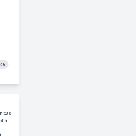
oca
cnicas
inha
.