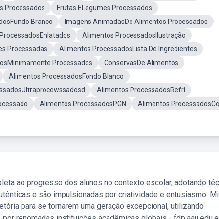
os Processados
Frutas ELegumes Processados
adosFundo Branco
Imagens AnimadasDe Alimentos Processados
 ProcessadosEnlatados
Alimentos ProcessadosIlustração
es Processadas
Alimentos ProcessadosLista De Ingredientes
ntosMinimamente Processados
ConservasDe Alimentos
Alimentos ProcessadosFondo Blanco
essadosUltraprocewssadosd
Alimentos ProcessadosRefri
ocessado
Alimentos ProcessadosPGN
Alimentos ProcessadosC
leta ao progresso dos alunos no contexto escolar, adotando té
tênticas e são impulsionadas por criatividade e entusiasmo. M
etória para se tornarem uma geração excepcional, utilizando
 por renomadas instituições acadêmicas globais - fdp.aau.edu.et