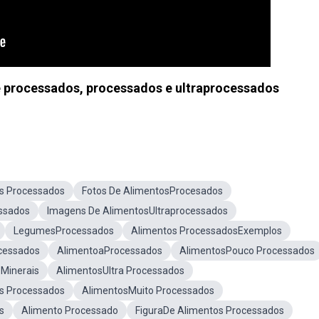
 processados, processados e ultraprocessados
s Processados
Fotos De AlimentosProcesados
ssados
Imagens De AlimentosUltraprocessados
LegumesProcessados
Alimentos ProcessadosExemplos
cessados
AlimentoaProcessados
AlimentosPouco Processados
Minerais
AlimentosUltra Processados
s Processados
AlimentosMuito Processados
s
Alimento Processado
FiguraDe Alimentos Processados