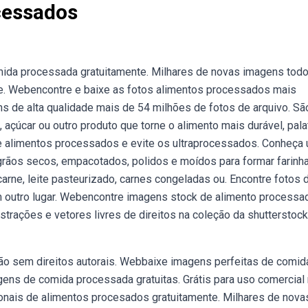
cessados
mida processada gratuitamente. Milhares de novas imagens tod
e. Webencontre e baixe as fotos alimentos processados mais
ns de alta qualidade mais de 54 milhões de fotos de arquivo. Sã
, açúcar ou outro produto que torne o alimento mais durável, pala
de alimentos processados e evite os ultraprocessados. Conheça
rãos secos, empacotados, polidos e moídos para formar farinha
carne, leite pasteurizado, carnes congeladas ou. Encontre fotos 
m outro lugar. Webencontre imagens stock de alimento processa
strações e vetores livres de direitos na coleção da shutterstock
ção sem direitos autorais. Webbaixe imagens perfeitas de comid
ns de comida processada gratuitas. Grátis para uso comercial
onais de alimentos procesados gratuitamente. Milhares de nova