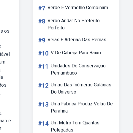
#7
Verde E Vermelho Combinam
#8
Verbo Andar No Pretérito
Perfeito
os os
#9
Veias E Arterias Das Pernas
o
#10
V De Cabeça Para Baixo
tável
 um
#11
Unidades De Conservação
,
Pernambuco
de
#12
Umas Das Inúmeras Galáxias
dos
Do Universo
.
#13
Uma Fabrica Produz Velas De
Parafina
a
 não é
#14
Um Metro Tem Quantas
s
Polegadas