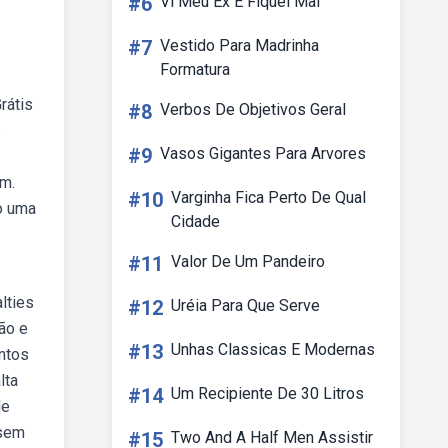
#6
Vi Meu Ex E Fiquei Mal
#7
Vestido Para Madrinha
Formatura
rátis
#8
Verbos De Objetivos Geral
e
#9
Vasos Gigantes Para Arvores
em.
#10
Varginha Fica Perto De Qual
o uma
Cidade
#11
Valor De Um Pandeiro
lties
#12
Uréia Para Que Serve
ão e
#13
Unhas Classicas E Modernas
entos
lta
#14
Um Recipiente De 30 Litros
de
 sem
#15
Two And A Half Men Assistir