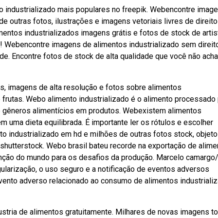
o industrializado mais populares no freepik. Webencontre imag
e outras fotos, ilustrações e imagens vetoriais livres de direit
entos industrializados imagens grátis e fotos de stock de artis
! Webencontre imagens de alimentos industrializado sem direit
ade. Encontre fotos de stock de alta qualidade que você não ach
s, imagens de alta resolução e fotos sobre alimentos
e frutas. Webo alimento industrializado é o alimento processado
 de gêneros alimentícios em produtos. Webexistem alimentos
 uma dieta equilibrada. É importante ler os rótulos e escolher
 industrializado em hd e milhões de outras fotos stock, objeto
a shutterstock. Webo brasil bateu recorde na exportação de alim
atenção do mundo para os desafios da produção. Marcelo camargo
egularização, o uso seguro e a notificação de eventos adversos
evento adverso relacionado ao consumo de alimentos industriali
ustria de alimentos gratuitamente. Milhares de novas imagens t