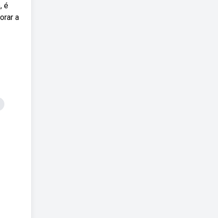
, é
orar a