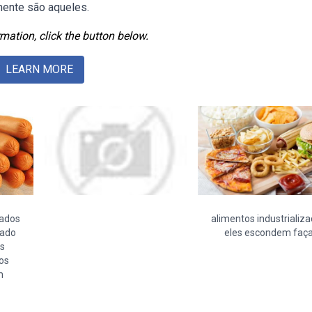
mente são aqueles.
mation, click the button below.
LEARN MORE
zados
alimentos industrializ
zado
eles escondem faç
s
ros
m