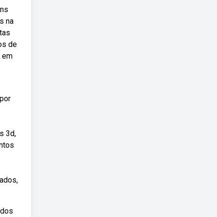
ens
os na
tas
os de
a em
 por
s 3d,
entos
/
zados,
odos