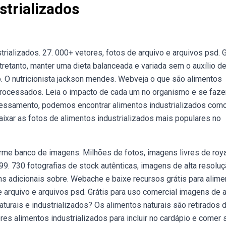
trializados
rializados. 27. 000+ vetores, fotos de arquivo e arquivos psd. G
retanto, manter uma dieta balanceada e variada sem o auxílio d
. O nutricionista jackson mendes. Webveja o que são alimentos
raprocessados. Leia o impacto de cada um no organismo e se faz
essamento, podemos encontrar alimentos industrializados com
ixar as fotos de alimentos industrializados mais populares no
rme banco de imagens. Milhões de fotos, imagens livres de roya
9. 730 fotografias de stock autênticas, imagens de alta resoluç
ns adicionais sobre. Webache e baixe recursos grátis para alim
e arquivo e arquivos psd. Grátis para uso comercial imagens de a
turais e industrializados? Os alimentos naturais são retirados 
es alimentos industrializados para incluir no cardápio e comer