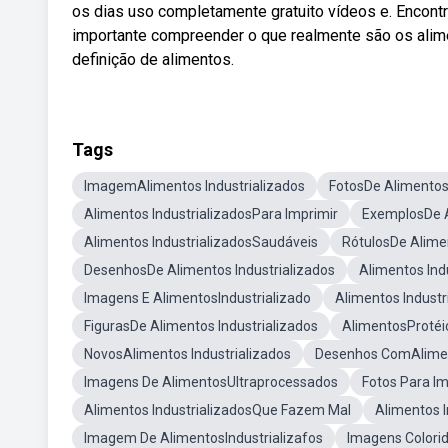
os dias uso completamente gratuito vídeos e. Encontr
importante compreender o que realmente são os alimen
definição de alimentos.
Tags
ImagemAlimentos Industrializados
FotosDe Alimentos 
Alimentos IndustrializadosPara Imprimir
ExemplosDe A
Alimentos IndustrializadosSaudáveis
RótulosDe Alimen
DesenhosDe Alimentos Industrializados
Alimentos Ind
Imagens E AlimentosIndustrializado
Alimentos Indust
FigurasDe Alimentos Industrializados
AlimentosProtéic
NovosAlimentos Industrializados
Desenhos ComAliment
Imagens De AlimentosUltraprocessados
Fotos Para Im
Alimentos IndustrializadosQue Fazem Mal
Alimentos I
Imagem De AlimentosIndustrializafos
Imagens Colorid