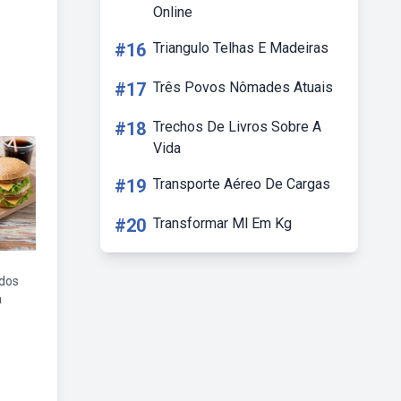
Online
#16
Triangulo Telhas E Madeiras
#17
Três Povos Nômades Atuais
#18
Trechos De Livros Sobre A
Vida
#19
Transporte Aéreo De Cargas
#20
Transformar Ml Em Kg
ados
a