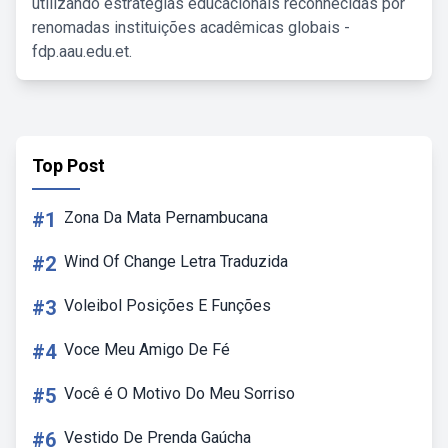
utilizando estratégias educacionais reconhecidas por
renomadas instituições acadêmicas globais -
fdp.aau.edu.et.
Top Post
#1
Zona Da Mata Pernambucana
#2
Wind Of Change Letra Traduzida
#3
Voleibol Posições E Funções
#4
Voce Meu Amigo De Fé
#5
Você é O Motivo Do Meu Sorriso
#6
Vestido De Prenda Gaúcha