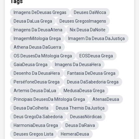
Tags
Imagens DeDeusas Gregas
Deuses DaWicca
Deusa DaLua Grega
Deuses GregosImagens
Imagens Da DeusaAtena
Nix Deusa DaNoite
ImagemMitologia Grega
Imagem Da Deusa DaJustiça
Athena Deusa DaGuerra
OS DeusesDa Mitologia Grega
EOSDeusa Grega
GaiaDeusa Grega
Imagens Da DeusaHera
Desenho Da DeusaHera
Fantasia DeDeusa Grega
PerséfoneDeusa Grega
Deusa DaSabedoria Grega
Artemis Deusa DaLua
MedusaDeusa Grega
Principais DeusesDa Mitologia Grega
AtenasDeusa
Deusa DaColheita
Deusa Themis DaJustiça
Deus GregoDa Sabedoria
DeusasNórdicas
HarmoniaDeusa Grega
Deusa DaRaiva
Deuses Gregos Lista
HemeraDeusa