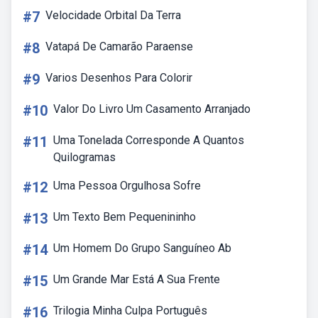
#7
Velocidade Orbital Da Terra
#8
Vatapá De Camarão Paraense
#9
Varios Desenhos Para Colorir
#10
Valor Do Livro Um Casamento Arranjado
#11
Uma Tonelada Corresponde A Quantos
Quilogramas
#12
Uma Pessoa Orgulhosa Sofre
#13
Um Texto Bem Pequenininho
#14
Um Homem Do Grupo Sanguíneo Ab
#15
Um Grande Mar Está A Sua Frente
#16
Trilogia Minha Culpa Português