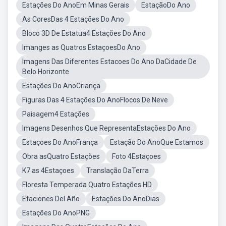
Estações Do AnoEm Minas Gerais
EstaçãoDo Ano
As CoresDas 4 Estações Do Ano
Bloco 3D De Estatua4 Estações Do Ano
Imanges as Quatros EstaçoesDo Ano
Imagens Das Diferentes Estacoes Do Ano DaCidade De
Belo Horizonte
Estações Do AnoCriança
Figuras Das 4 Estações Do AnoFlocos De Neve
Paisagem4 Estações
Imagens Desenhos Que RepresentaEstações Do Ano
Estaçoes Do AnoFrança
Estação Do AnoQue Estamos
Obra asQuatro Estações
Foto 4Estaçoes
K7 as 4Estaçoes
Translação DaTerra
Floresta Temperada Quatro Estações HD
Etaciones Del Año
Estações Do AnoDias
Estações Do AnoPNG