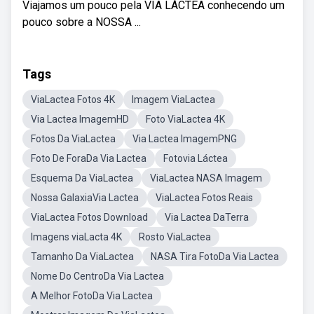
Viajamos um pouco pela VIA LÁCTEA conhecendo um
pouco sobre a NOSSA ...
Tags
ViaLactea Fotos 4K
Imagem ViaLactea
Via Lactea ImagemHD
Foto ViaLactea 4K
Fotos Da ViaLactea
Via Lactea ImagemPNG
Foto De ForaDa Via Lactea
Fotovia Láctea
Esquema Da ViaLactea
ViaLactea NASA Imagem
Nossa GalaxiaVia Lactea
ViaLactea Fotos Reais
ViaLactea Fotos Download
Via Lactea DaTerra
Imagens viaLacta 4K
Rosto ViaLactea
Tamanho Da ViaLactea
NASA Tira FotoDa Via Lactea
Nome Do CentroDa Via Lactea
A Melhor FotoDa Via Lactea