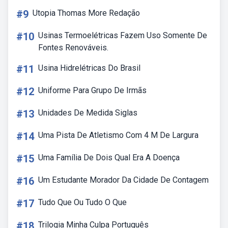
#9
Utopia Thomas More Redação
#10
Usinas Termoelétricas Fazem Uso Somente De
Fontes Renováveis.
#11
Usina Hidrelétricas Do Brasil
#12
Uniforme Para Grupo De Irmãs
#13
Unidades De Medida Siglas
#14
Uma Pista De Atletismo Com 4 M De Largura
#15
Uma Família De Dois Qual Era A Doença
#16
Um Estudante Morador Da Cidade De Contagem
#17
Tudo Que Ou Tudo O Que
#18
Trilogia Minha Culpa Português