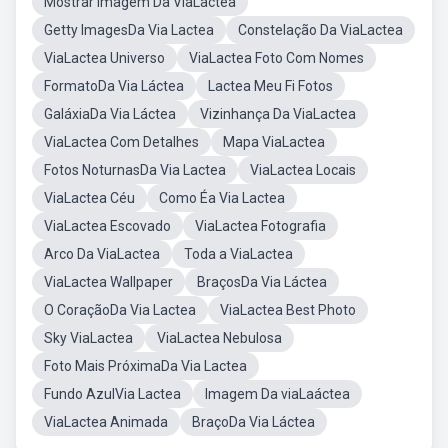
Mostrar Imagem Da ViaLactea
Getty ImagesDa Via Lactea
Constelação Da ViaLactea
ViaLactea Universo
ViaLactea Foto Com Nomes
FormatoDa Via Láctea
Lactea Meu Fi Fotos
GaláxiaDa Via Láctea
Vizinhança Da ViaLactea
ViaLactea Com Detalhes
Mapa ViaLactea
Fotos NoturnasDa Via Lactea
ViaLactea Locais
ViaLactea Céu
Como Éa Via Lactea
ViaLactea Escovado
ViaLactea Fotografia
Arco Da ViaLactea
Toda a ViaLactea
ViaLactea Wallpaper
BraçosDa Via Láctea
O CoraçãoDa Via Lactea
ViaLactea Best Photo
Sky ViaLactea
ViaLactea Nebulosa
Foto Mais PróximaDa Via Lactea
Fundo AzulVia Lactea
Imagem Da viaLaáctea
ViaLactea Animada
BraçoDa Via Láctea