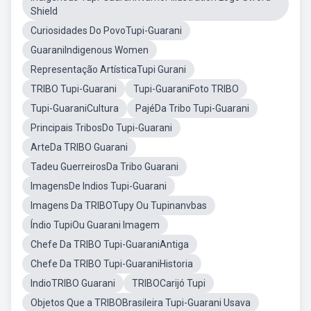
Shield
Curiosidades Do PovoTupi-Guarani
GuaraniIndigenous Women
Representação ArtísticaTupi Gurani
TRIBO Tupi-Guarani
Tupi-GuaraniFoto TRIBO
Tupi-GuaraniCultura
PajéDa Tribo Tupi-Guarani
Principais TribosDo Tupi-Guarani
ArteDa TRIBO Guarani
Tadeu GuerreirosDa Tribo Guarani
ImagensDe Indios Tupi-Guarani
Imagens Da TRIBOTupy Ou Tupinanvbas
Índio TupiOu Guarani Imagem
Chefe Da TRIBO Tupi-GuaraniAntiga
Chefe Da TRIBO Tupi-GuaraniHistoria
IndioTRIBO Guarani
TRIBOCarijó Tupi
Objetos Que a TRIBOBrasileira Tupi-Guarani Usava