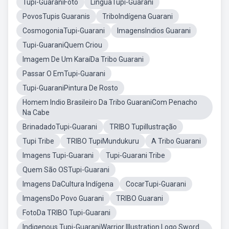
Tupi-GuaraniFoto
LínguaTupi-Guarani
PovosTupis Guaranis
TriboIndígena Guarani
CosmogoniaTupi-Guarani
ImagensIndios Guarani
Tupi-GuaraniQuem Criou
Imagem De Um KaraíDa Tribo Guarani
Passar O EmTupi-Guarani
Tupi-GuaraniPintura De Rosto
Homem Indio Brasileiro Da Tribo GuaraniCom Penacho
Na Cabe
BrinadadoTupi-Guarani
TRIBO TupiIlustração
Tupi Tribe
TRIBO TupiMundukuru
A Tribo Guarani
Imagens Tupi-Guarani
Tupi-Guarani Tribe
Quem São OSTupi-Guarani
Imagens DaCultura Indígena
CocarTupi-Guarani
ImagensDo Povo Guarani
TRIBO Guarani
FotoDa TRIBO Tupi-Guarani
Indigenous Tupi-GuaraniWarrior Illustration Logo Sword