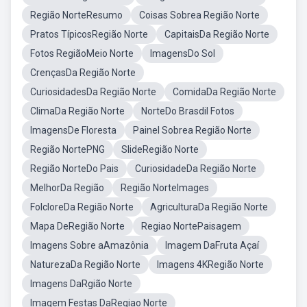
Região NorteResumo
Coisas Sobrea Região Norte
Pratos TípicosRegião Norte
CapitaisDa Região Norte
Fotos RegiãoMeio Norte
ImagensDo Sol
CrençasDa Região Norte
CuriosidadesDa Região Norte
ComidaDa Região Norte
ClimaDa Região Norte
NorteDo Brasdil Fotos
ImagensDe Floresta
Painel Sobrea Região Norte
Região NortePNG
SlideRegião Norte
Região NorteDo Pais
CuriosidadeDa Região Norte
MelhorDa Região
Região NorteImages
FolcloreDa Região Norte
AgriculturaDa Região Norte
Mapa DeRegião Norte
Regiao NortePaisagem
Imagens Sobre aAmazônia
Imagem DaFruta Açaí
NaturezaDa Região Norte
Imagens 4KRegião Norte
Imagens DaRgião Norte
Imagem Festas DaRegiao Norte