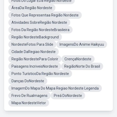
Fotos Do Lugar EDa Região Nordeste
ÁreaDa Região Nordeste
Fotos Que Representaa Região Nordeste
Atividades SobreRegião Nordeste
Fotos Da Região NordesteBrasileira
Região NordesteBackground
NordesteFotos Para Slide
ImagensDo Anime Haikyuu
Cidade DaRegiao Nordeste
Região NordestePara Colorir
CrençaNordeste
Paisagens IncriveisNordeste
RegiãoNorte Do Brasil
Ponto TurísticoDa Região Nordeste
Danças DoNordeste
ImagemDo Mapa Do Mapa Regiao Nordeste Legenda
Frevo De RuaImagens
Preá DoNordeste
Mapa NordesteVetor