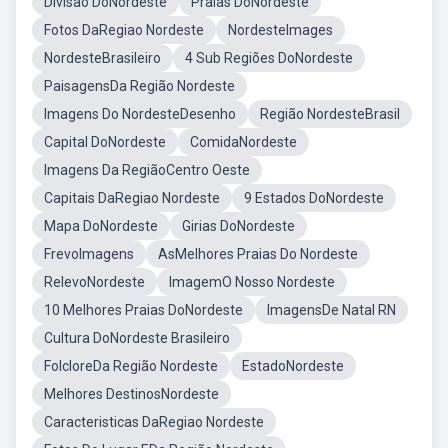
Divisão DoNordeste
Praias DoNordeste
Fotos DaRegiao Nordeste
NordesteImages
NordesteBrasileiro
4 Sub Regiões DoNordeste
PaisagensDa Região Nordeste
Imagens Do NordesteDesenho
Região NordesteBrasil
Capital DoNordeste
ComidaNordeste
Imagens Da RegiãoCentro Oeste
Capitais DaRegiao Nordeste
9 Estados DoNordeste
Mapa DoNordeste
Girias DoNordeste
FrevoImagens
AsMelhores Praias Do Nordeste
RelevoNordeste
ImagemO Nosso Nordeste
10 Melhores Praias DoNordeste
ImagensDe Natal RN
Cultura DoNordeste Brasileiro
FolcloreDa Região Nordeste
EstadoNordeste
Melhores DestinosNordeste
Caracteristicas DaRegiao Nordeste