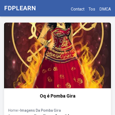
FDPLEARN
Contact
Tos
DMCA
Oq é Pomba Gira
Home
>
Imagens Da Pomba Gira