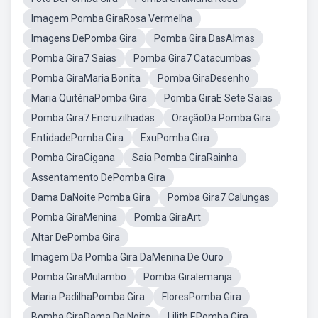
Imagem Pomba GiraRosa Vermelha
Imagens DePomba Gira
Pomba Gira DasAlmas
Pomba Gira7 Saias
Pomba Gira7 Catacumbas
Pomba GiraMaria Bonita
Pomba GiraDesenho
Maria QuitériaPomba Gira
Pomba GiraE Sete Saias
Pomba Gira7 Encruzilhadas
OraçãoDa Pomba Gira
EntidadePomba Gira
ExuPomba Gira
Pomba GiraCigana
Saia Pomba GiraRainha
Assentamento DePomba Gira
Dama DaNoite Pomba Gira
Pomba Gira7 Calungas
Pomba GiraMenina
Pomba GiraArt
Altar DePomba Gira
Imagem Da Pomba Gira DaMenina De Ouro
Pomba GiraMulambo
Pomba GiraIemanja
Maria PadilhaPomba Gira
FloresPomba Gira
Bomba GiraDama Da Noite
Lilith EPomba Gira