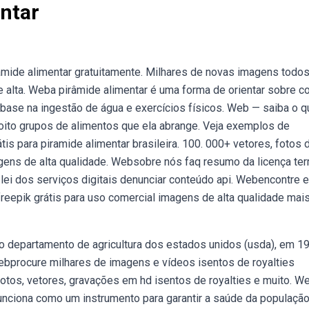
ntar
âmide alimentar gratuitamente. Milhares de novas imagens todo
 alta. Weba pirâmide alimentar é uma forma de orientar sobre 
base na ingestão de água e exercícios físicos. Web — saiba o q
 oito grupos de alimentos que ela abrange. Veja exemplos de
is para piramide alimentar brasileira. 100. 000+ vetores, fotos 
agens de alta qualidade. Websobre nós faq resumo da licença te
s lei dos serviços digitais denunciar conteúdo api. Webencontre e
freepik grátis para uso comercial imagens de alta qualidade mai
o departamento de agricultura dos estados unidos (usda), em 1
Webprocure milhares de imagens e vídeos isentos de royalties
fotos, vetores, gravações em hd isentos de royalties e muito. W
funciona como um instrumento para garantir a saúde da populaçã