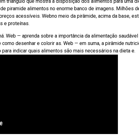
em triângulo que mostra a disposição dos alimentos para uma di
s de piramide alimentos no enorme banco de imagens. Milhões d
 a preços acessíveis. Webno meio da pirâmide, acima da base, es
s e proteínas.
, há. Web — aprenda sobre a importância da alimentação saudáve
 como desenhar e colorir as. Web — em suma, a pirâmide nutrici
 para indicar quais alimentos são mais necessários na dieta e.