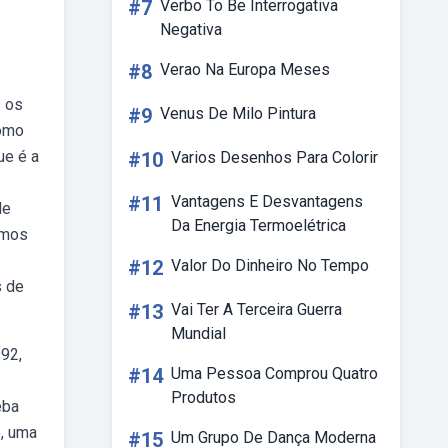
#7
Verbo To Be Interrogativa
Negativa
#8
Verao Na Europa Meses
s os
#9
Venus De Milo Pintura
como
ue é a
#10
Varios Desenhos Para Colorir
#11
Vantagens E Desvantagens
de
Da Energia Termoelétrica
rmos
#12
Valor Do Dinheiro No Tempo
s de
#13
Vai Ter A Terceira Guerra
Mundial
992,
#14
Uma Pessoa Comprou Quatro
Produtos
eba
o, uma
#15
Um Grupo De Dança Moderna