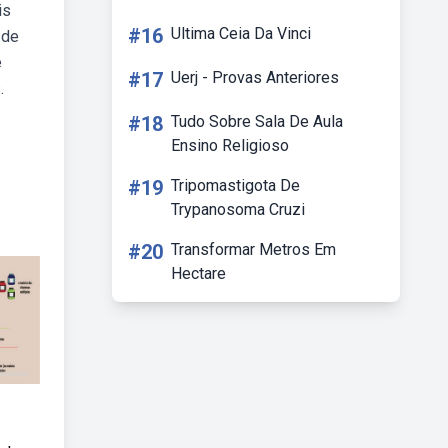
is
#16
Ultima Ceia Da Vinci
 de
e
#17
Uerj - Provas Anteriores
.
#18
Tudo Sobre Sala De Aula
Ensino Religioso
#19
Tripomastigota De
Trypanosoma Cruzi
#20
Transformar Metros Em
Hectare