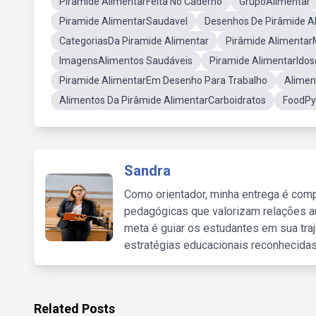
Piramide AlimentarFeita No Caderno
GrupoAlimentar
Piramide AlimentarSaudavel
Desenhos De Pirâmide Al
CategoriasDa Piramide Alimentar
Pirâmide Alimentar
ImagensAlimentos Saudáveis
Piramide AlimentarIdos
Piramide AlimentarEm Desenho Para Trabalho
Alimen
Alimentos Da Pirâmide AlimentarCarboidratos
FoodPy
Sandra
Como orientador, minha entrega é comp
pedagógicas que valorizam relações au
meta é guiar os estudantes em sua traj
estratégias educacionais reconhecidas
Related Posts