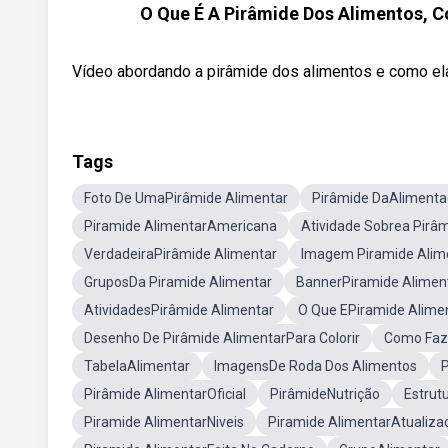
O Que É A Pirâmide Dos Alimentos, C
Vídeo abordando a pirâmide dos alimentos e como ela 
Tags
Foto De UmaPirâmide Alimentar
Pirâmide DaAliment
Piramide AlimentarAmericana
Atividade Sobrea Pirâ
VerdadeiraPirâmide Alimentar
Imagem Piramide Alime
GruposDa Piramide Alimentar
BannerPiramide Alimen
AtividadesPirâmide Alimentar
O Que EPiramide Alime
Desenho De Pirâmide AlimentarPara Colorir
Como Faz
TabelaAlimentar
ImagensDe Roda Dos Alimentos
P
Pirâmide AlimentarOficial
PirâmideNutrição
Estrut
Piramide AlimentarNiveis
Piramide AlimentarAtualiza