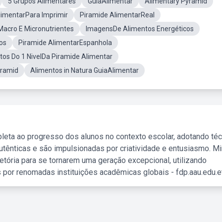
5 Grupos Alimentares
GuiaAlimentar
Alimentary Pyramid
imentarPara Imprimir
Piramide AlimentarReal
Macro E Micronutrientes
ImagensDe Alimentos Energéticos
os
Piramide AlimentarEspanhola
tos Do 1 NivelDa Piramide Alimentar
ramid
Alimentos in Natura GuiaAlimentar
leta ao progresso dos alunos no contexto escolar, adotando té
tênticas e são impulsionadas por criatividade e entusiasmo. M
etória para se tornarem uma geração excepcional, utilizando
 por renomadas instituições acadêmicas globais - fdp.aau.edu.et