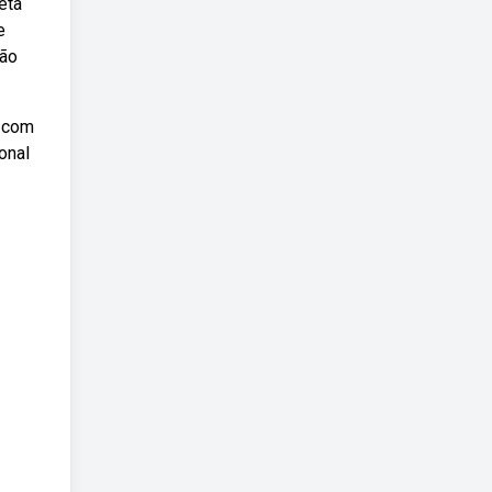
eta
e
tão
l com
onal