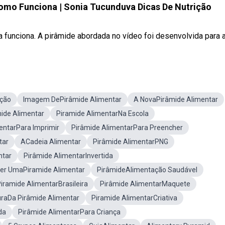
omo Funciona | Sonia Tucunduva Dicas De Nutrição
funciona. A pirâmide abordada no vídeo foi desenvolvida para a 
ação
Imagem DePirâmide Alimentar
A NovaPirâmide Alimentar
mide Alimentar
Piramide AlimentarNa Escola
ntarPara Imprimir
Pirâmide AlimentarPara Preencher
tar
ACadeia Alimentar
Pirâmide AlimentarPNG
ntar
Pirâmide AlimentarInvertida
er UmaPiramide Alimentar
PirâmideAlimentação Saudável
iramide AlimentarBrasileira
Pirâmide AlimentarMaquete
uraDa Pirâmide Alimentar
Piramide AlimentarCriativa
da
Pirâmide AlimentarPara Criança