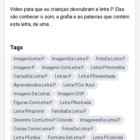
Vídeo para que as crianças descubram a letra P. Elas
vão conhecer o som, a grafia e as palavras que contém
esta letra, de uma ...
Tags
ImagemLetra P
ImagemDa Letra P
FotoDa Letra P
Imagens P
Imagens ComLetra P
Letra PVermelha
CartazDa Letra P
Letras P
Letra PDesenhada
Aprendendoa Letra P
Letra PCor Azul
Imagens Da LetraL
Imagem DOP
Figuras ComLetra P
Letra PIlustrada
Letra PImprimir
FamíliaDa Letra P
Desenho ComLetra P Colorido
ImagenesDa Letra P
Coisas Coma Letra P
FotosDa Letra P
Letra PEstilos
Formato DeLetra P
Letra PColorida