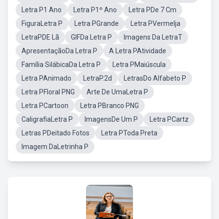
Letra P1 Ano
Letra P1º Ano
Letra PDe 7 Cm
FiguraLetra P
Letra PGrande
Letra PVermelja
LetraPDE Lã
GIFDa Letra P
Imagens Da LetraT
ApresentaçãoDa Letra P
A Letra PAtividade
Família SilábicaDa Letra P
Letra PMaiúscula
Letra PAnimado
LetraP.2d
LetrasDo Alfabeto P
Letra PFloral PNG
Arte De UmaLetra P
Letra PCartoon
Letra PBranco PNG
CaligrafiaLetra P
ImagensDe Um P
Letra PCartz
Letras PDeitado Fotos
Letra PToda Preta
Imagem DaLetrinha P