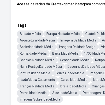
Acesse as redes da Greatekgamer instagram.com/grea
Tags
A Idade Média
Europa NaIdade Média
CasteloDa Id
Arquitetura IdadeMedia
Imagem Da Idade Média
A
SociedadeIdade Média
Imagens Da IdadeAntiga
Vi
RomaIdade Média
Baixa IdadeMedia
1700 IdadeMe
Cabelos NaIdade Média
CenárioIdade Média
Roupa
Nariz PostiçoDa Idade Média
DesenhosDa Idade Média
PinturasIdade Média
Bruxas IdadeMedia
Imagens D
IdadeMedia Casamento
Cerco IdadeMedia
IdadeMe
Tranças NaIdade Média
Igreja IdadeMedia
Crianças
Dama IdadeMedia
Aloe IdadeMedia
Personagens D
Imagens Sobre IdadeMedia