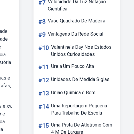
#7
Velocidade Da Luz Notação
Cientifica
#8
Vaso Quadrado De Madeira
dade
#9
Vantagens Da Rede Social
dade
e
#10
Valentine's Day Nos Estados
Unidos Curiosidades
cia
stória
#11
Ureia Um Pouco Alta
ias e
#12
Unidades De Medida Siglas
rafas,
#13
Uniao Quimica é Bom
#14
Uma Reportagem Pequena
 e xv.
Para Trabalho De Escola
6 e
 da
#15
Uma Pista De Atletismo Com
ia
4 M De Largura