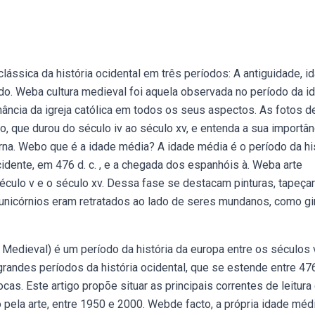
ássica da história ocidental em três períodos: A antiguidade, i
o. Weba cultura medieval foi aquela observada no período da i
nância da igreja católica em todos os seus aspectos. As fotos d
o, que durou do século iv ao século xv, e entenda a sua importân
rna. Webo que é a idade média? A idade média é o período da hi
dente, em 476 d. c. , e a chegada dos espanhóis à. Weba arte
 século v e o século xv. Dessa fase se destacam pinturas, tapeçar
e unicórnios eram retratados ao lado de seres mundanos, como gi
Medieval) é um período da história da europa entre os séculos v
andes períodos da história ocidental, que se estende entre 47
as. Este artigo propõe situar as principais correntes de leitura
ela arte, entre 1950 e 2000. Webde facto, a própria idade méd