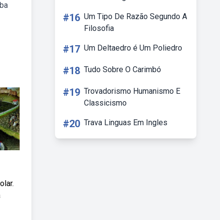
eba
#16
Um Tipo De Razão Segundo A
Filosofia
#17
Um Deltaedro é Um Poliedro
#18
Tudo Sobre O Carimbó
#19
Trovadorismo Humanismo E
Classicismo
#20
Trava Linguas Em Ingles
lar.
a