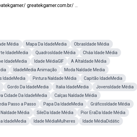
tekgamer/ greatekgamer.com.br/ ...
ade Média
Mapa Da IdadeMedia
ObrasIdade Média
rte IdadeMedia
QuadrosIdade Média
Cháa Idade Média
be IdadeMedia
Idade MédiaGIF
A AltaIdade Média
dia
IdadeMedia Animação
Moda NaIdade Media
s IdadeMedia
Pintura NaIdade Média
Capitão IdadeMedia
Gordo Da IdadeMedia
Italia IdadeMedia
JovensIdade Média
a Cidade Da IdadeMedia
Calças NaIdade Média
dia Passo a Passo
Papa Da IdadeMedia
GráficosIdade Média
 NaIdade Média
SileDa Idade Média
Pior EraDa Idade Média
a IdadeMedia
Idade MédiaMulheres
Idade MédiaDidátic