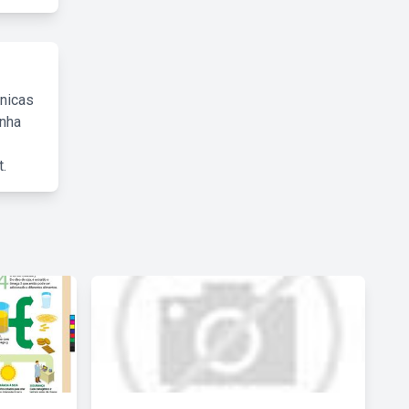
cnicas
inha
.