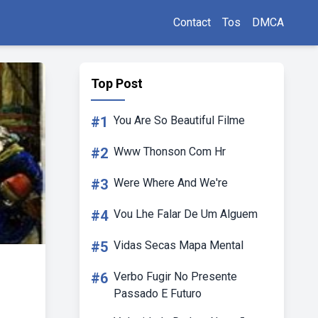
Contact
Tos
DMCA
Top Post
#1
You Are So Beautiful Filme
#2
Www Thonson Com Hr
#3
Were Where And We're
#4
Vou Lhe Falar De Um Alguem
#5
Vidas Secas Mapa Mental
#6
Verbo Fugir No Presente
Passado E Futuro