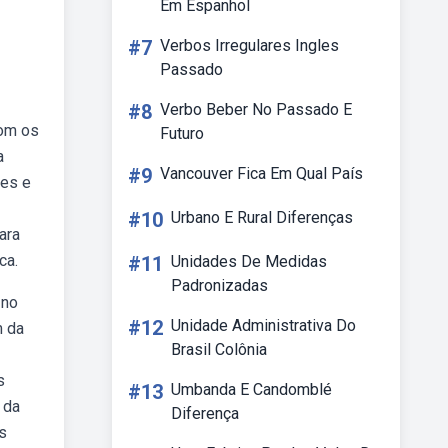
Em Espanhol
#7
Verbos Irregulares Ingles
Passado
#8
Verbo Beber No Passado E
com os
Futuro
a
#9
Vancouver Fica Em Qual País
des e
#10
Urbano E Rural Diferenças
ara
ca.
#11
Unidades De Medidas
Padronizadas
 no
#12
Unidade Administrativa Do
m da
Brasil Colônia
s
#13
Umbanda E Candomblé
 da
Diferença
s