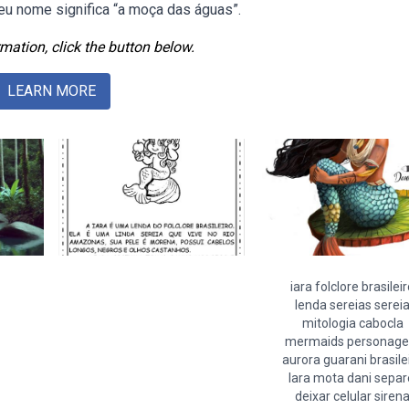
Seu nome significa “a moça das águas”.
mation, click the button below.
LEARN MORE
iara folclore brasilei
lenda sereias serei
mitologia cabocla
mermaids personag
aurora guarani brasile
lara mota dani separ
deixar celular siren