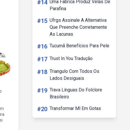
#14
Uma Fabrica Produz Velas De
Parafina
#15
Ufrgs Assinale A Alternativa
Que Preenche Corretamente
As Lacunas
#16
Tucumã Benefícios Para Pele
#17
Trust In You Tradução
#18
Triangulo Com Todos Os
Lados Desiguais
#19
Trava Línguas Do Folclore
ro
Brasileiro
a
#20
Transformar Ml Em Gotas
em
ira
ei
a