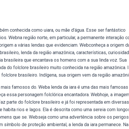
bém conhecida como uiara, ou mãe d’água. Esse ser fantástico
os. Webna região norte, em particular, a permanente interação 
eu origem a várias lendas que evidenciam. Webconheça a origem d
rasileiro, lenda da região amazônica, características, curiosida
eia brasileira que encantava os homens com a sua linda voz. Sua
a do folclore brasileiro muito conhecida na região amazônica. I
folclore brasileiro. Indígena, sua origem vem da região amazôni
 mais famosos do. Weba lenda da iara é uma das mais famosas
heça essa personagem folclórica encantadora. Webhoje, a image
az parte do folclore brasileiro e já foi representada em diversas
ue habita rios e lagos. Ela é descrita como uma sereia com longo
homens que se. Webseja como uma advertência sobre os perigos
m símbolo de proteção ambiental, a lenda da iara permanece. Na