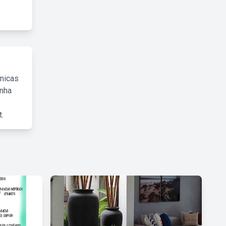
cnicas
inha
.