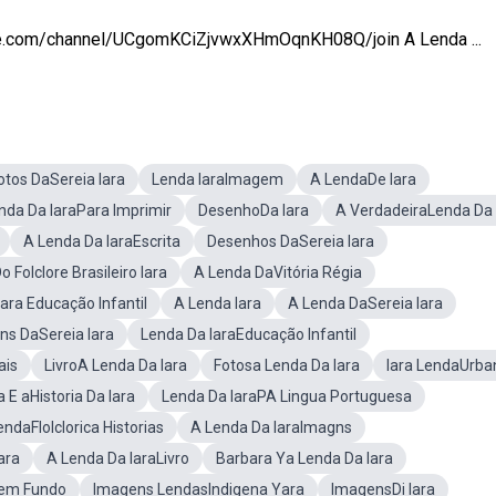
ube.com/channel/UCgomKCiZjvwxXHmOqnKH08Q/join A Lenda ...
otos DaSereia Iara
Lenda IaraImagem
A LendaDe Iara
nda Da IaraPara Imprimir
DesenhoDa Iara
A VerdadeiraLenda Da 
A Lenda Da IaraEscrita
Desenhos DaSereia Iara
 Folclore Brasileiro Iara
A Lenda DaVitória Régia
ara Educação Infantil
A Lenda Iara
A Lenda DaSereia Iara
ns DaSereia Iara
Lenda Da IaraEducação Infantil
ais
LivroA Lenda Da Iara
Fotosa Lenda Da Iara
Iara LendaUrba
 E aHistoria Da Iara
Lenda Da IaraPA Lingua Portuguesa
endaFlolclorica Historias
A Lenda Da IaraImagns
ara
A Lenda Da IaraLivro
Barbara Ya Lenda Da Iara
Sem Fundo
Imagens LendasIndigena Yara
ImagensDi Iara