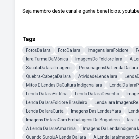
Seja membro deste canal e ganhe benefícios: yout
Tags
FotosDa Iara
FotoDa Iara
Imagens IaraFolclore
F
Iara Turma DaMônica
ImagensDo Folclore Iara
A Le
SucataDa Iara Imagens
PersonagensDa Lenda Da Iara
Quebra-CabeçaDa Iara
AtividadeLenda Iara
LendaDo
Mitos E Lendas DaCultura Indigena Iara
Lenda Da IaraP
Lenda Da IaraHistória
Lenda Da IaraDesenho
Image
Lenda Da IaraFolclore Brasileiro
Lenda Iara ImagensRe
Lenda De IaraCurta
Imagens Das LendasYara
Lenda
Imagens De IaraCom Embalagens De Brigadeiro
Iara L
A Lenda Da IaraAmazinia
Imagens Da LendaIndigena I
Quando SurgiuA Lenda Da Iara
A Lenda IaraImagem 