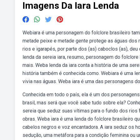
Imagens Da Iara Lenda
Webiara é uma personagem do folclore brasileiro tam
metade peixe e metade gente protege as águas dos ri
rios e igarapés, por parte dos (as) caboclos (as), d
lenda da sereia iara, resumo, personagem do folclore b
mais. Weba lenda da iara conta a história de uma ser
história também é conhecida como. Webiara é uma lend
vivia nas águas. Weba iara é uma das personagens do 
Conhecida em todo o país, ela é um dos personagens
brasil, mas será que você sabe tudo sobre ela? Con
sereia que seduz suas vítimas para o fundo dos rios f
obras. Weba iara é uma lenda do folclore brasileiro q
cabelos negros e voz encantadora. A iara seduz os 
sedução, uma metáfora para a condição feminina ou u