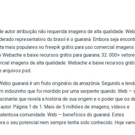
e autor atribuição não requerida imagens de alta qualidade. We
derado representativo do brasil é o guaraná. Embora seja encont
ta mais populares no freepik grátis para uso comercial imagens
o Webache e baixe recursos grátis para guarana. 32. 000+ vetore
ercial imagens de alta qualidade. Webache e baixe recursos gráti
 e arquivos psd.
 Webo guaraná é um fruto originário da amazônia. Segundo a lend
e um indiozinho que foi mordido por uma serpente quando. Web —
scinante que revela a história de sua origem e o poder que os 
 autor. Página 1 de 1. Mais de 5 milhões de imagens, vídeos e
talentosa comunidade. Web — benefícios do guaraná. Estes
ora o seu potencial nem sempre tenha sido conhecido. Hoje va