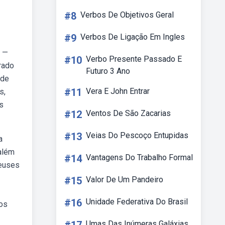
#8
Verbos De Objetivos Geral
#9
Verbos De Ligação Em Ingles
b —
#10
Verbo Presente Passado E
rado
Futuro 3 Ano
 de
#11
Vera E John Entrar
s,
s
#12
Ventos De São Zacarias
#13
Veias Do Pescoço Entupidas
a
 além
#14
Vantagens Do Trabalho Formal
deuses
#15
Valor De Um Pandeiro
#16
Unidade Federativa Do Brasil
mos
Umas Das Inúmeras Galáxias