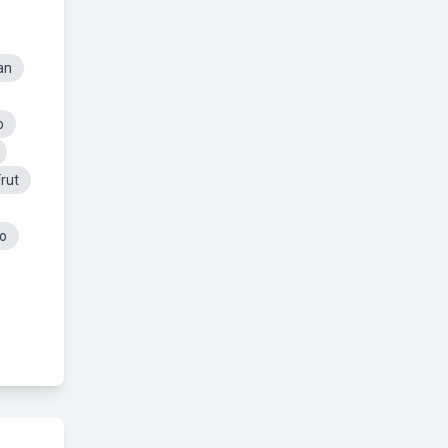
an
o
rut
ro