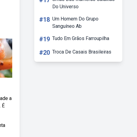
#17
Do Universo
#18
Um Homem Do Grupo
Sanguíneo Ab
#19
Tudo Em Grãos Farroupilha
#20
Troca De Casais Brasileiras
dade a
. É
nta