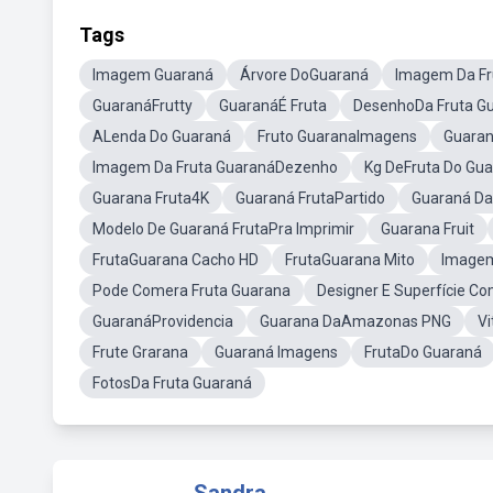
Tags
Imagem Guaraná
Árvore DoGuaraná
Imagem Da Fr
GuaranáFrutty
GuaranáÉ Fruta
DesenhoDa Fruta G
ALenda Do Guaraná
Fruto GuaranaImagens
Guaran
Imagem Da Fruta GuaranáDezenho
Kg DeFruta Do Gu
Guarana Fruta4K
Guaraná FrutaPartido
Guaraná Da
Modelo De Guaraná FrutaPra Imprimir
Guarana Fruit
FrutaGuarana Cacho HD
FrutaGuarana Mito
Imagem
Pode Comera Fruta Guarana
Designer E Superfície C
GuaranáProvidencia
Guarana DaAmazonas PNG
Vi
Frute Grarana
Guaraná Imagens
FrutaDo Guaraná
FotosDa Fruta Guaraná