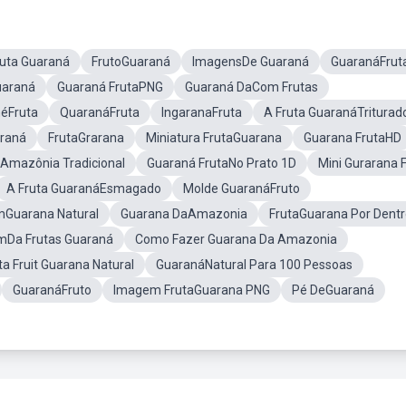
uta Guaraná
FrutoGuaraná
ImagensDe Guaraná
GuaranáFrut
uaraná
Guaraná FrutaPNG
Guaraná DaCom Frutas
éFruta
QuaranáFruta
IngaranaFruta
A Fruta GuaranáTriturad
araná
FrutaGrarana
Miniatura FrutaGuarana
Guarana FrutaHD
Amazônia Tradicional
Guaraná FrutaNo Prato 1D
Mini Gurarana F
A Fruta GuaranáEsmagado
Molde GuaranáFruto
Guarana Natural
Guarana DaAmazonia
FrutaGuarana Por Dent
omDa Frutas Guaraná
Como Fazer Guarana Da Amazonia
ta Fruit Guarana Natural
GuaranáNatural Para 100 Pessoas
GuaranáFruto
Imagem FrutaGuarana PNG
Pé DeGuaraná