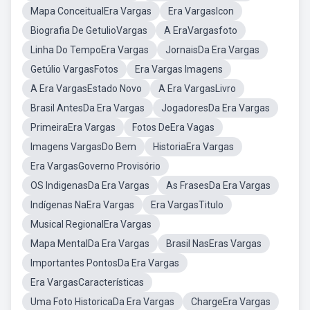
Mapa ConceitualEra Vargas
Era VargasIcon
Biografia De GetulioVargas
A EraVargasfoto
Linha Do TempoEra Vargas
JornaisDa Era Vargas
Getúlio VargasFotos
Era Vargas Imagens
A Era VargasEstado Novo
A Era VargasLivro
Brasil AntesDa Era Vargas
JogadoresDa Era Vargas
PrimeiraEra Vargas
Fotos DeEra Vagas
Imagens VargasDo Bem
HistoriaEra Vargas
Era VargasGoverno Provisório
OS IndigenasDa Era Vargas
As FrasesDa Era Vargas
Indígenas NaEra Vargas
Era VargasTitulo
Musical RegionalEra Vargas
Mapa MentalDa Era Vargas
Brasil NasEras Vargas
Importantes PontosDa Era Vargas
Era VargasCaracterísticas
Uma Foto HistoricaDa Era Vargas
ChargeEra Vargas