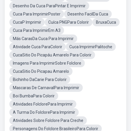
Desenho Da Cuca ParaPintar E Imprimir
Cuca Para ImprimirPoster
Desenho FacilDa Cuca
CucaP Imprimir
Cuíca PNGPara Colorir
BruxaCuca
Cuca Para ImprimirEm A3
Más CarasDa Cuca Para Imprimir
Atividade Cuca ParaColorir
Cuca ImprimirPalitoche
CucaSitio Do Picapáu Amarelo Para Colorir
Imagens Para ImprimirSobre Folclore
CucaSitio Do Picapau Amarelo
Bichinho DaCarie Para Colorir
Mascaras De CarnavalPara Imprimir
Boi BumbaPara Colorir
Atividades FolclorePara Imprimir
A Turma Do FolclorePara Imprimir
Atividades Sobre Folclore Para Creche
Personagens Do Folclore BrasileiroPara Colorir