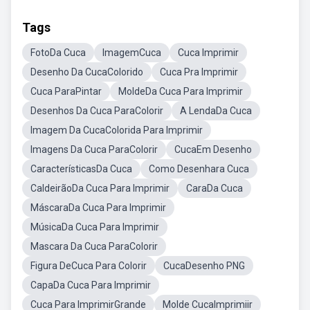
Tags
FotoDa Cuca
ImagemCuca
Cuca Imprimir
Desenho Da CucaColorido
Cuca Pra Imprimir
Cuca ParaPintar
MoldeDa Cuca Para Imprimir
Desenhos Da Cuca ParaColorir
A LendaDa Cuca
Imagem Da CucaColorida Para Imprimir
Imagens Da Cuca ParaColorir
CucaEm Desenho
CaracterísticasDa Cuca
Como Desenhara Cuca
CaldeirãoDa Cuca Para Imprimir
CaraDa Cuca
MáscaraDa Cuca Para Imprimir
MúsicaDa Cuca Para Imprimir
Mascara Da Cuca ParaColorir
Figura DeCuca Para Colorir
CucaDesenho PNG
CapaDa Cuca Para Imprimir
Cuca Para ImprimirGrande
Molde CucaImprimiir