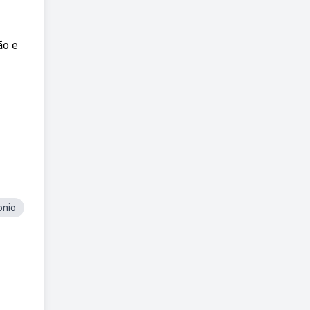
ão e
nio