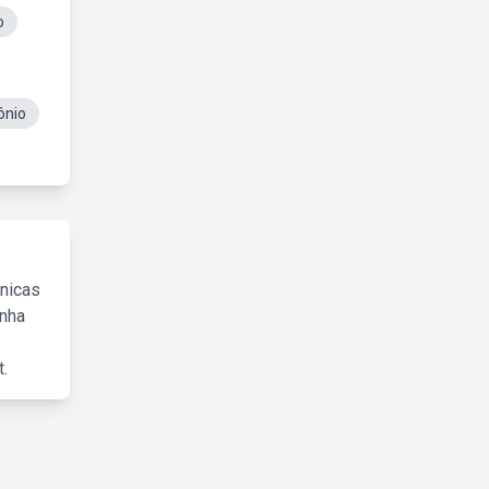
o
ônio
cnicas
inha
.