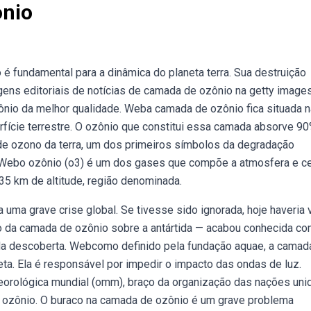
nio
 fundamental para a dinâmica do planeta terra. Sua destruição
ens editoriais de notícias de camada de ozônio na getty images
nio da melhor qualidade. Weba camada de ozônio fica situada n
rfície terrestre. O ozônio que constitui essa camada absorve 9
de ozono da terra, um dos primeiros símbolos da degradação
ê. Webo ozônio (o3) é um dos gases que compõe a atmosfera e c
5 km de altitude, região denominada.
ma grave crise global. Se tivesse sido ignorada, hoje haveria 
o da camada de ozônio sobre a antártida — acabou conhecida c
 da descoberta. Webcomo definido pela fundação aquae, a camad
eta. Ela é responsável por impedir o impacto das ondas de luz.
orológica mundial (omm), braço da organização das nações uni
e ozônio. O buraco na camada de ozônio é um grave problema