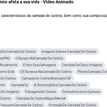
io afeta a sua vida - Vídeo Animado
s características da camada de ozônio, bem como sua composiç
toDa Camada De Ozônio
Imagens Sobrea Camada De Ozônio
nioPNG
O Buraco NaCamada De Ozônio
Atualmente
Efeito EstufaImagens
Camada DeOzino Imagens
omo Está
OS Buracos NaCamada De Ozônio
PhotosCamada Ozo
De Ozônio
Camada De OzônioAnimated GIF
nho
CamadaOz
A DestruiçãoDa Camada De Ozônio
 Do Oxigênio
PaisagensDe Ozônio
OzônioEstrutura Química
 Ozônio
Camada De OzônioMapa Mental
s PossuemCamada De Ozônio
ProteçãoDa Camada De Ozônio