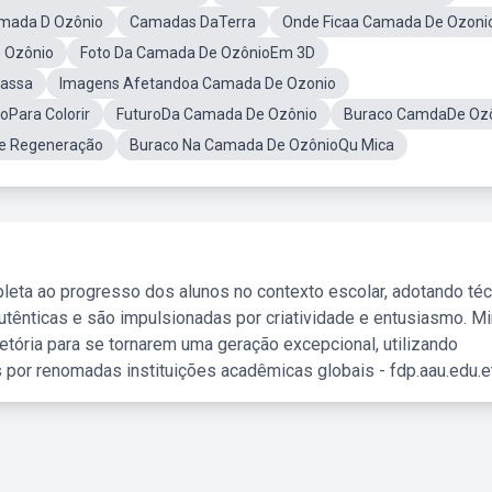
amada D Ozônio
Camadas DaTerra
Onde Ficaa Camada De Ozoni
 Ozônio
Foto Da Camada De OzônioEm 3D
assa
Imagens Afetandoa Camada De Ozonio
Para Colorir
FuturoDa Camada De Ozônio
Buraco CamdaDe Oz
e Regeneração
Buraco Na Camada De OzônioQu Mica
leta ao progresso dos alunos no contexto escolar, adotando té
tênticas e são impulsionadas por criatividade e entusiasmo. M
etória para se tornarem uma geração excepcional, utilizando
 por renomadas instituições acadêmicas globais - fdp.aau.edu.et