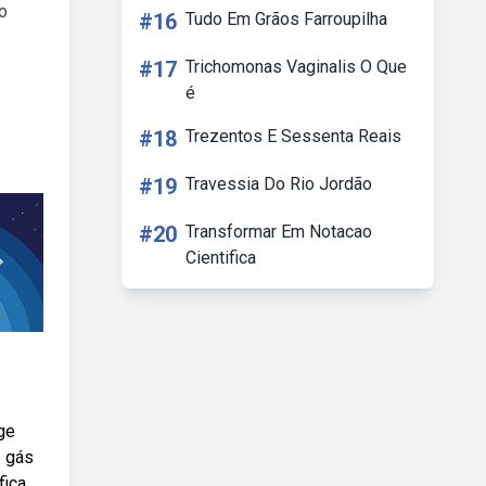
o
#16
Tudo Em Grãos Farroupilha
#17
Trichomonas Vaginalis O Que
é
#18
Trezentos E Sessenta Reais
#19
Travessia Do Rio Jordão
#20
Transformar Em Notacao
Cientifica
ge
o gás
fica