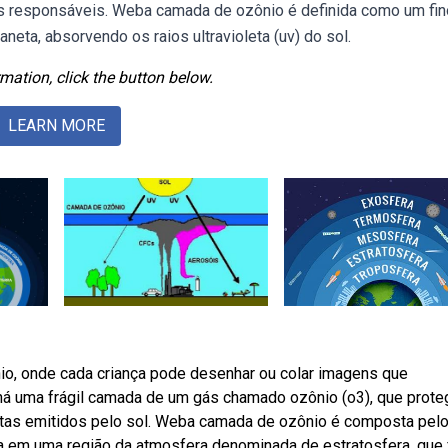
s responsáveis. Weba camada de ozônio é definida como um fin
neta, absorvendo os raios ultravioleta (uv) do sol.
mation, click the button below.
LEARN MORE
io, onde cada criança pode desenhar ou colar imagens que
 há uma frágil camada de um gás chamado ozônio (o3), que prote
letas emitidos pelo sol. Weba camada de ozônio é composta pel
ada em uma região da atmosfera denominada de estratosfera, que 