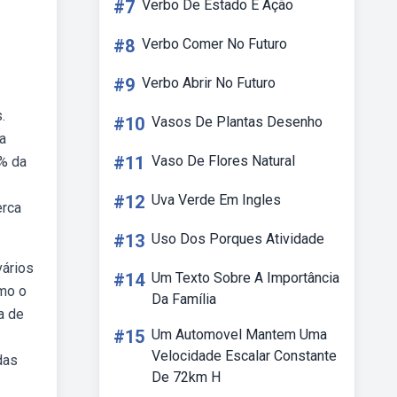
#7
Verbo De Estado E Ação
#8
Verbo Comer No Futuro
#9
Verbo Abrir No Futuro
.
#10
Vasos De Plantas Desenho
a
#11
Vaso De Flores Natural
0% da
#12
Uva Verde Em Ingles
erca
#13
Uso Dos Porques Atividade
vários
#14
Um Texto Sobre A Importância
omo o
Da Família
a de
#15
Um Automovel Mantem Uma
Velocidade Escalar Constante
das
De 72km H