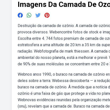
Imagens Da Camada De Ozo
Destruição da camada de ozônio. A camada de ozônio é
provoca diversos. Webencontre fotos de stock e imag
Escolha entre 4. 744 fotos premium de camada de ozô
estratosfera a uma altitude de 20 km a 35 km da supe
radiação. Webfotografia de mark thiessen. A camada 
ambiental do nosso planeta, está a melhorar e prev
de 90% de suas moléculas se concentram entre 20 e 3
Webnos anos 1990, o buraco na camada de ozônio era u
deles sobre a terra. Webessa descoberta — a reduçã
buraco na camada de ozônio. À medida que a notícia
ozônio é uma faixa de gás que protege a vida no plan
Webnovas evidências reunidas pela organização mete
(onu), revelam que a camada de. Buraco na camada d