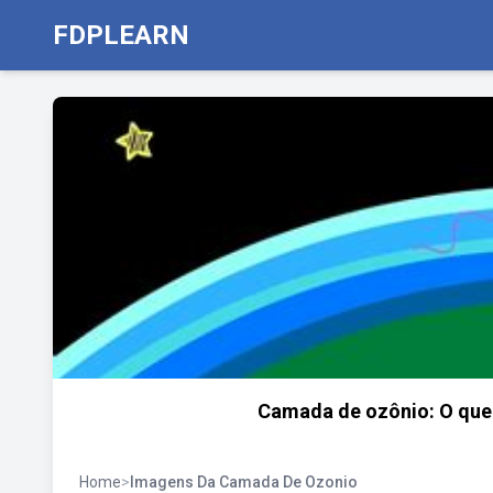
FDPLEARN
Camada de ozônio: O que 
Home
>
Imagens Da Camada De Ozonio