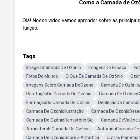
Como a Camada de Ozôn
Olá! Nesse vídeo vamos aprender sobre as principai
função.
Tags
ImagemCamada De Ozônio
ImagensDo Espaço
Fo
Fotos Do Mundo
O Que Éa Camada De Ozônio
Ozô
Imagens Sobre Camada DeOzono
Camada De Ozônio
RarefaçãoDa Camada De Ozônio
Camada De OzônioC
FormaçãoDa Camada De Ozônio
DepleçãoDa Camada 
Camada De OzônioIlustração
Camada De OzônioDese
Camada De OzônioHemisfério Sul
Camada DeValência
AtmosferaE Camada De Ozônio
AntartidaCamada De
Camada De OzônioSobre a Antartica
Outros Planeta