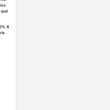
rões
 qual
0%. A
ela