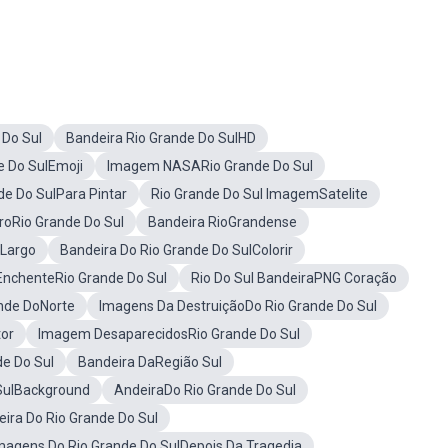
 Do Sul
Bandeira Rio Grande Do SulHD
e Do SulEmoji
Imagem NASARio Grande Do Sul
de Do SulPara Pintar
Rio Grande Do Sul ImagemSatelite
oRio Grande Do Sul
Bandeira RioGrandense
oLargo
Bandeira Do Rio Grande Do SulColorir
nchenteRio Grande Do Sul
Rio Do Sul BandeiraPNG Coração
ande DoNorte
Imagens Da DestruiçãoDo Rio Grande Do Sul
tor
Imagem DesaparecidosRio Grande Do Sul
de Do Sul
Bandeira DaRegião Sul
SulBackground
AndeiraDo Rio Grande Do Sul
ira Do Rio Grande Do Sul
magens Do Rio Grande Do SulDepois Da Tragedia