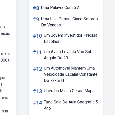
#8
Uma Palavra Com 5 A
#9
Uma Loja Possui Cinco Setores
De Vendas
 do
faixas
#10
Um Jovem Investidor Precisa
Escolher
#11
Um Aviao Levanta Voo Sob
e mais
Angulo De 20
. 000+
#12
Um Automovel Mantem Uma
Velocidade Escalar Constante
que
De 72km H
is
#13
Uberaba Minas Gerais Mapa
eb —
ativos
#14
Tudo Sala De Aula Geografia 5
Ano
m sua