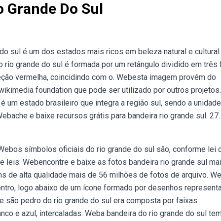
o Grande Do Sul
do sul é um dos estados mais ricos em beleza natural e cultural
rio grande do sul é formada por um retângulo dividido em três 
seção vermelha, coincidindo com o. Webesta imagem provém do
kimedia foundation que pode ser utilizado por outros projetos.
 é um estado brasileiro que integra a região sul, sendo a unidad
Webache e baixe recursos grátis para bandeira rio grande sul. 27
Webos símbolos oficiais do rio grande do sul são, conforme lei 
 leis: Webencontre e baixe as fotos bandeira rio grande sul ma
ns de alta qualidade mais de 56 milhões de fotos de arquivo. W
 centro, logo abaixo de um ícone formado por desenhos represent
 de são pedro do rio grande do sul era composta por faixas
nco e azul, intercaladas. Weba bandeira do rio grande do sul te