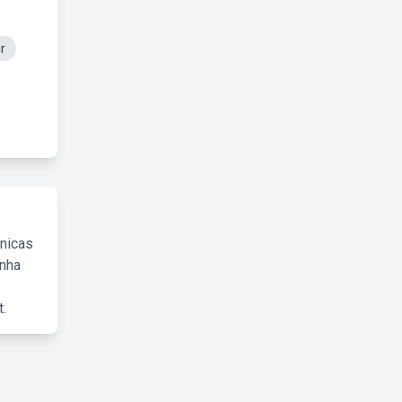
r
cnicas
inha
.