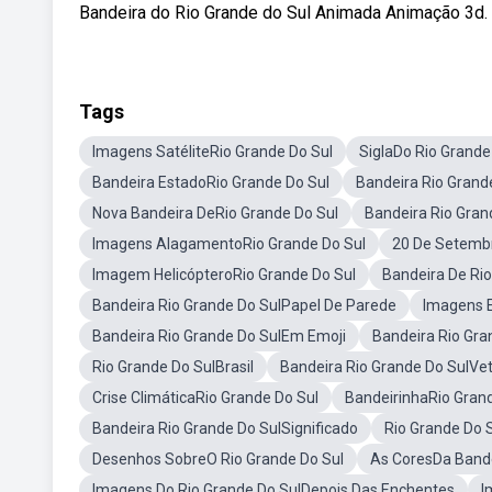
Bandeira do Rio Grande do Sul Animada Animação 3d.
Tags
Imagens SatéliteRio Grande Do Sul
SiglaDo Rio Grande
Bandeira EstadoRio Grande Do Sul
Bandeira Rio Grand
Nova Bandeira DeRio Grande Do Sul
Bandeira Rio Gran
Imagens AlagamentoRio Grande Do Sul
20 De Setembr
Imagem HelicópteroRio Grande Do Sul
Bandeira De Ri
Bandeira Rio Grande Do SulPapel De Parede
Imagens E
Bandeira Rio Grande Do SulEm Emoji
Bandeira Rio Gr
Rio Grande Do SulBrasil
Bandeira Rio Grande Do SulVe
Crise ClimáticaRio Grande Do Sul
BandeirinhaRio Gran
Bandeira Rio Grande Do SulSignificado
Rio Grande Do 
Desenhos SobreO Rio Grande Do Sul
As CoresDa Bande
Imagens Do Rio Grande Do SulDepois Das Enchentes
I