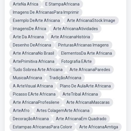
ArteNa Africa
E StampaAfricana
Imagens De AfricanasPara Imprimir
Exemplo DeArte Africana
Arte AfricanaStock Image
ImagensDe África
Arte AfricanaAtividades
Arte Da Africana
Arte AfricanaHistória
Desenho DeAfricana
PinturasAfricanas Imagens
Arte AfricanaNo Brasil
ElementosDa Arte Africana
ArtePrimitiva Africana
Fotografia EArte
Tudo Sobrea Arte Africana
Arte AfricanaParedes
MusicaAfricana
TradiçãoAfricana
A ArteVisual Africana
Plano De AulaArte Africana
Picasso EArte Africana
ArteTribal Africana
Arte AfricanaProfesilene
Arte AfricanaMascaras
ArteAfro
Artes ColagemArte Africana
DecoraçãoAfricana
Arte AfricanaEm Quadrado
Estampas AfricanasPara Colorir
Arte AfricanaAmtiga