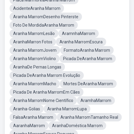
Placa MarmoreaAranha Marrom
AcidenteAranha Marrom
Aranha MarromDesenho Pinterste
Foto De MordidaAranha Marrom
Aranha MarromLesão
AramnhaMarrom
AranhaMarron Fotos
Aranha MarromEscura
Aranha MarromJovem
FormatoAranha Marrom
Aranha MarromViolino
Picada DeAranha Marrom
AranhaDe Pernas Longas
Picada DeAranha Marrom Evolução
Aranha MarromMacho
Mortes DeAranha Marrom
Picada De Aranha MarromEm Cães
Aranha MarromNome Científico
AramhaMarrom
Aranha-Golias
Aranha MarromLupa
FalsaAranha Marrom
Aranha MarromTamanho Real
AaranhaMarrom
AranhaDoméstica Marrom