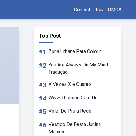
Contact
Tos
DMCA
Top Post
#1
Zona Urbana Para Colorir
#2
You Are Always On My Mind
Tradução
#3
X Vezes X é Quanto
#4
Www Thonson Com Hr
#5
Volei De Praia Rede
#6
Vestido De Festa Junina
Menina