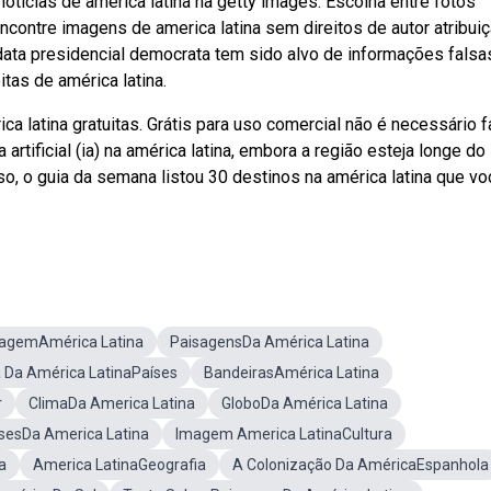
otícias de america latina na getty images. Escolha entre fotos
contre imagens de america latina sem direitos de autor atribui
data presidencial democrata tem sido alvo de informações falsa
tas de américa latina.
 latina gratuitas. Grátis para uso comercial não é necessário f
 artificial (ia) na américa latina, embora a região esteja longe do
 o guia da semana listou 30 destinos na américa latina que vo
agemAmérica Latina
PaisagensDa América Latina
 Da América LatinaPaíses
BandeirasAmérica Latina
r
ClimaDa America Latina
GloboDa América Latina
sesDa America Latina
Imagem America LatinaCultura
a
America LatinaGeografia
A Colonização Da AméricaEspanhola