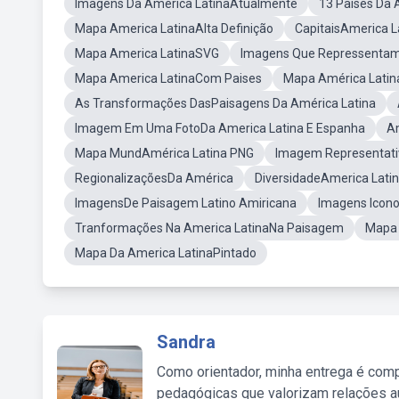
Imagens Da América LatinaAtualmente
13 Países Da 
Mapa America LatinaAlta Definição
CapitaisAmerica L
Mapa America LatinaSVG
Imagens Que Repressentam
Mapa America LatinaCom Paises
Mapa América Latin
As Transformações DasPaisagens Da América Latina
Imagem Em Uma FotoDa America Latina E Espanha
Am
Mapa MundAmérica Latina PNG
Imagem Representati
RegionalizaçõesDa América
DiversidadeAmerica Lati
ImagensDe Paisagem Latino Amiricana
Imagens Icono
Tranformações Na America LatinaNa Paisagem
Mapa 
Mapa Da America LatinaPintado
Sandra
Como orientador, minha entrega é comp
pedagógicas que valorizam relações au