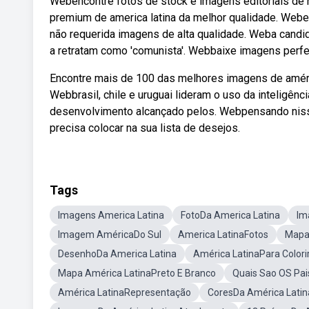
Webencontre fotos de stock e imagens editoriais de n
premium de america latina da melhor qualidade. Weben
não requerida imagens de alta qualidade. Weba candi
a retratam como 'comunista'. Webbaixe imagens perfei
Encontre mais de 100 das melhores imagens de américa
Webbrasil, chile e uruguai lideram o uso da inteligência
desenvolvimento alcançado pelos. Webpensando nisso,
precisa colocar na sua lista de desejos.
Tags
Imagens America Latina
FotoDa America Latina
Im
Imagem AméricaDo Sul
America LatinaFotos
Mapa
DesenhoDa America Latina
América LatinaPara Colori
Mapa América LatinaPreto E Branco
Quais Sao OS Pai
América LatinaRepresentação
CoresDa América Latin