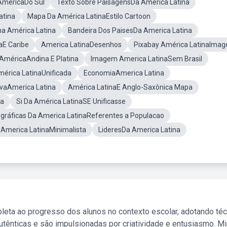
AméricaDo Sul
Texto Sobre PaisagensDa América Latina
atina
Mapa Da América LatinaEstilo Cartoon
a América Latina
Bandeira Dos PaisesDa America Latina
aE Caribe
America LatinaDesenhos
Pixabay América LatinaIma
AméricaAndina E Platina
Imagem America LatinaSem Brasil
érica LatinaUnificada
EconomiaAmerica Latina
vaAmerica Latina
América LatinaE Anglo-Saxônica Mapa
na
Si Da América LatinaSE Unificasse
gráficas Da America LatinaReferentes a Populacao
America LatinaMinimalista
LideresDa America Latina
leta ao progresso dos alunos no contexto escolar, adotando té
tênticas e são impulsionadas por criatividade e entusiasmo. M