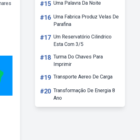
#15
Uma Palavra Da Noite
lhares
#16
Uma Fabrica Produz Velas De
Parafina
#17
Um Reservatório Cilindrico
Esta Com 3/5
#18
Turma Do Chaves Para
Imprimir
#19
Transporte Aereo De Carga
#20
Transformação De Energia 8
Ano