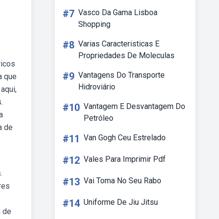
#7
Vasco Da Gama Lisboa
Shopping
#8
Varias Caracteristicas E
Propriedades De Moleculas
ricos
#9
Vantagens Do Transporte
a que
Hidroviário
aqui,
.
#10
Vantagem E Desvantagem Do
a
Petróleo
a de
#11
Van Gogh Ceu Estrelado
#12
Vales Para Imprimir Pdf
.
#13
Vai Toma No Seu Rabo
res
#14
Uniforme De Jiu Jitsu
a de