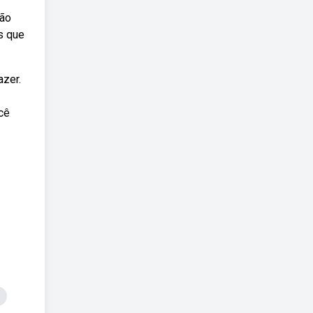
ção
s que
azer.
cê