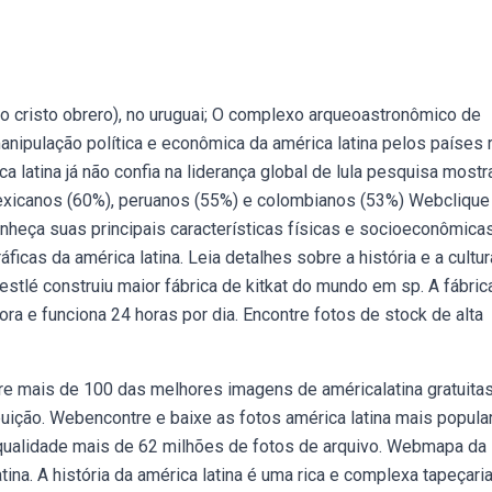
do cristo obrero), no uruguai; O complexo arqueoastronômico de
anipulação política e econômica da américa latina pelos países 
a latina já não confia na liderança global de lula pesquisa mostr
mexicanos (60%), peruanos (55%) e colombianos (53%) Webclique 
nheça suas principais características físicas e socioeconômicas
ficas da américa latina. Leia detalhes sobre a história e a cultur
tlé construiu maior fábrica de kitkat do mundo em sp. A fábric
ra e funciona 24 horas por dia. Encontre fotos de stock de alta
re mais de 100 das melhores imagens de américalatina gratuitas
buição. Webencontre e baixe as fotos américa latina mais popula
a qualidade mais de 62 milhões de fotos de arquivo. Webmapa da
tina. A história da américa latina é uma rica e complexa tapeçari