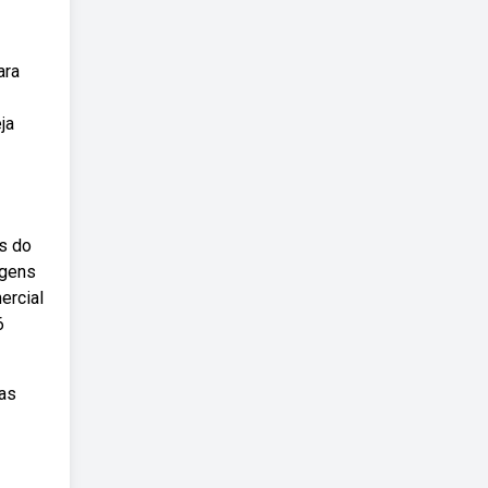
ara
ja
rs do
agens
ercial
6
ias