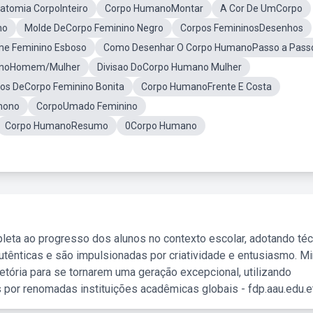
atomia CorpoInteiro
Corpo HumanoMontar
A Cor De UmCorpo
no
Molde DeCorpo Feminino Negro
Corpos FemininosDesenhos
e Feminino Esboso
Como Desenhar O Corpo HumanoPasso a Pass
anoHomem/Mulher
Divisao DoCorpo Humano Mulher
os DeCorpo Feminino Bonita
Corpo HumanoFrente E Costa
nono
CorpoUmado Feminino
Corpo HumanoResumo
0Corpo Humano
leta ao progresso dos alunos no contexto escolar, adotando té
tênticas e são impulsionadas por criatividade e entusiasmo. M
etória para se tornarem uma geração excepcional, utilizando
 por renomadas instituições acadêmicas globais - fdp.aau.edu.et