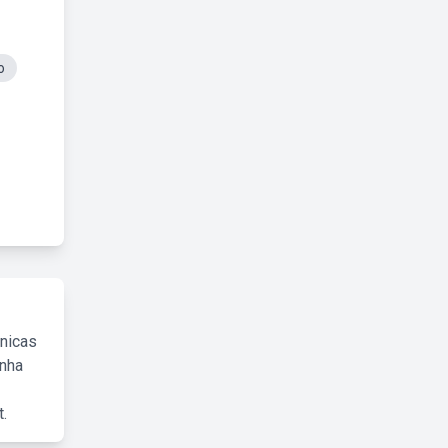
o
cnicas
inha
.