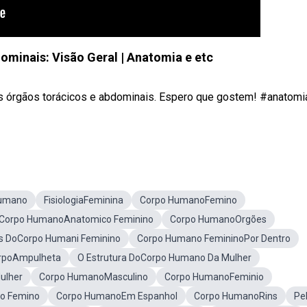
dominais: Visão Geral | Anatomia e etc
os órgãos torácicos e abdominais. Espero que gostem! #anatomi
Humano
FisiologiaFeminina
Corpo HumanoFemino
Corpo HumanoAnatomico Feminino
Corpo HumanoOrgões
s DoCorpo Humani Feminino
Corpo Humano FemininoPor Dentro
rpoAmpulheta
O Estrutura DoCorpo Humano Da Mulher
ulher
Corpo HumanoMasculino
Corpo HumanoFeminio
o Femino
Corpo HumanoEm Espanhol
Corpo HumanoRins
Pe