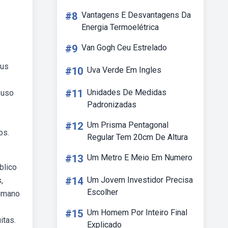
#8
Vantagens E Desvantagens Da
Energia Termoelétrica
#9
Van Gogh Ceu Estrelado
eus
#10
Uva Verde Em Ingles
#11
Unidades De Medidas
 uso
Padronizadas
#12
Um Prisma Pentagonal
os.
Regular Tem 20cm De Altura
#13
Um Metro E Meio Em Numero
blico
#14
Um Jovem Investidor Precisa
,
Escolher
humano
#15
Um Homem Por Inteiro Final
itas.
Explicado