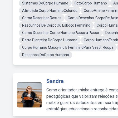
Sistemas DoCorpo Humano
FotoCorpo Humano
An
Atividade Corpo HumanoColorido
CorpoAnime Femini
Como Desenhar Rostos
Como Desenhar CorpoDe Anim
Rascunhos De CorpoOu Esboço Feminino
Corpo Hum
Como Desenhar Corpo HumanoPasso a Passo
Desenh
Parte Dianteira DoCorpo Humano
Corpo HumanoFemi
Corpo Humano Mascylino E FemininoPara Vestir Roupa
Desenhos DoCorpo Humano
Sandra
Como orientador, minha entrega é comp
pedagógicas que valorizam relações au
meta é guiar os estudantes em sua traj
estratégias educacionais reconhecidas