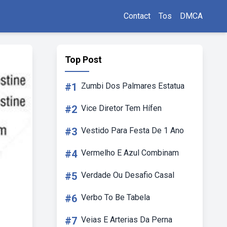
Contact
Tos
DMCA
Top Post
#1
Zumbi Dos Palmares Estatua
#2
Vice Diretor Tem Hífen
#3
Vestido Para Festa De 1 Ano
#4
Vermelho E Azul Combinam
#5
Verdade Ou Desafio Casal
#6
Verbo To Be Tabela
#7
Veias E Arterias Da Perna