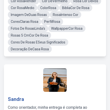
Cor RosaRender
Cor DeVermelho
Rosa Cor DeRos
Cor RosaMedio
ColorRosa
BibliaCor De Rosa
Imagem DeDuas Rosas
RosaIntenso Cor
CoresClaras Rosa
PerfilRosa
Fotos De RosasLinda's
WallpapperCor Rosa
Rosas 5 CmCor De Rosa
Cores De Rosas ESeus Significados
Decoração DeCasa Rosa
Sandra
Como orientador, minha entrega é completa ao