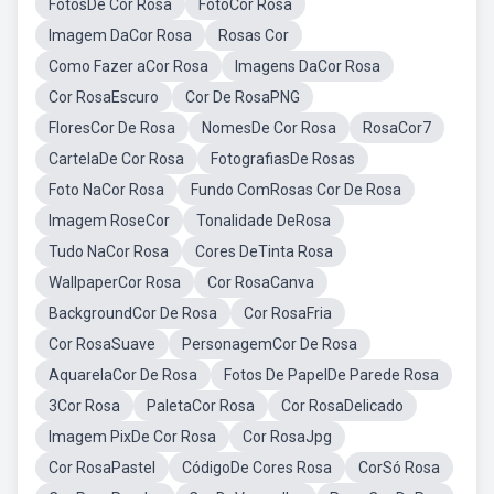
FotosDe Cor Rosa
FotoCor Rosa
Imagem DaCor Rosa
Rosas Cor
Como Fazer aCor Rosa
Imagens DaCor Rosa
Cor RosaEscuro
Cor De RosaPNG
FloresCor De Rosa
NomesDe Cor Rosa
RosaCor7
CartelaDe Cor Rosa
FotografiasDe Rosas
Foto NaCor Rosa
Fundo ComRosas Cor De Rosa
Imagem RoseCor
Tonalidade DeRosa
Tudo NaCor Rosa
Cores DeTinta Rosa
WallpaperCor Rosa
Cor RosaCanva
BackgroundCor De Rosa
Cor RosaFria
Cor RosaSuave
PersonagemCor De Rosa
AquarelaCor De Rosa
Fotos De PapelDe Parede Rosa
3Cor Rosa
PaletaCor Rosa
Cor RosaDelicado
Imagem PixDe Cor Rosa
Cor RosaJpg
Cor RosaPastel
CódigoDe Cores Rosa
CorSó Rosa