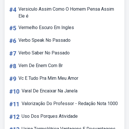
#4
Versiculo Assim Como O Homem Pensa Assim
Ele é
#5
Vermelho Escuro Em Ingles
#6
Verbo Speak No Passado
#7
Verbo Saber No Passado
#8
Vem De Enem Com Br
#9
Vc E Tudo Pra Mim Meu Amor
#10
Varal De Encaixar Na Janela
#11
Valorização Do Professor - Redação Nota 1000
#12
Uso Dos Porques Atividade
Usina Termelétrica Vantagens E Desvantagens