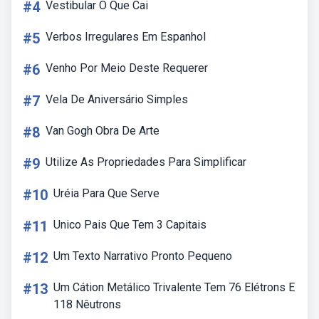
#4
Vestibular O Que Cai
#5
Verbos Irregulares Em Espanhol
#6
Venho Por Meio Deste Requerer
#7
Vela De Aniversário Simples
#8
Van Gogh Obra De Arte
#9
Utilize As Propriedades Para Simplificar
#10
Uréia Para Que Serve
#11
Unico Pais Que Tem 3 Capitais
#12
Um Texto Narrativo Pronto Pequeno
#13
Um Cátion Metálico Trivalente Tem 76 Elétrons E
118 Nêutrons