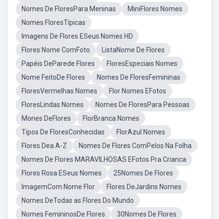
Nomes De FloresPara Meninas
MiniFlores Nomes
Nomes FloresTípicas
Imagens De Flores ESeus Nomes HD
Flores Nome ComFoto
ListaNome De Flores
Papéis DeParede Flores
FloresEspeciais Nomes
Nome FeitoDe Flores
Nomes De FloresFemininas
FloresVermelhas Nomes
Flor Nomes EFotos
FloresLindas Nomes
Nomes De FloresPara Pessoas
Mones DeFlores
FlorBranca Nomes
Tipos De FloresConhecidas
FlorAzul Nomes
Flores Dea A-Z
Nomes De Flores ComPelos Na Folha
Nomes De Flores MARAVILHOSAS EFotos Pra Crianca
Flores Rosa ESeus Nomes
25Nomes De Flores
ImagemCom Nome Flor
Flores DeJardins Nomes
Nomes DeTodas as Flores Do Mundo
Nomes FemininosDe Flores
30Nomes De Flores