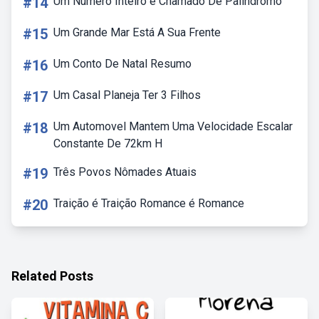
#14
Um Número Inteiro é Chamado De Palíndromo
#15
Um Grande Mar Está A Sua Frente
#16
Um Conto De Natal Resumo
#17
Um Casal Planeja Ter 3 Filhos
#18
Um Automovel Mantem Uma Velocidade Escalar
Constante De 72km H
#19
Três Povos Nômades Atuais
#20
Traição é Traição Romance é Romance
Related Posts