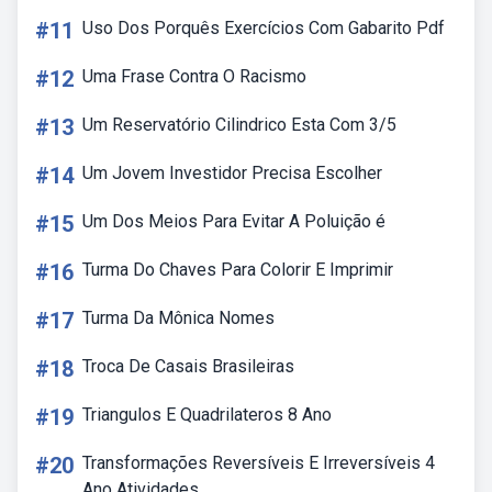
#11
Uso Dos Porquês Exercícios Com Gabarito Pdf
#12
Uma Frase Contra O Racismo
#13
Um Reservatório Cilindrico Esta Com 3/5
#14
Um Jovem Investidor Precisa Escolher
#15
Um Dos Meios Para Evitar A Poluição é
#16
Turma Do Chaves Para Colorir E Imprimir
#17
Turma Da Mônica Nomes
#18
Troca De Casais Brasileiras
#19
Triangulos E Quadrilateros 8 Ano
#20
Transformações Reversíveis E Irreversíveis 4
Ano Atividades