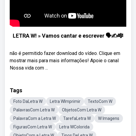
LETRA W! » Vamos cantar e escrever 🗣✍️🎼
não é permitido fazer download do vídeo. Clique em
mostrar mais para mais informações! Apoie o canal
Nossa vida com ...
Tags
Foto DaLetra W
Letra WImprimir
TextoCom W
PalavrasCom Letra W
ObjetosCom Letra W
PalavraCom a Letra W
TarefaLetra W
W Imagens
FigurasCom Letra W
Letra WColorida
ObjetoCom a Letra W
Tipos DeLetra W