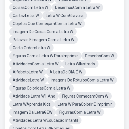
CoisasCom Letra W
DesenhosCom a Letra W
CartazLetra W
Letra W ComGravura
Objetos Que ComeçamCom a Letra W
Imagem De CoisasCom a Letra W
Palavras EImagem Com a Letra W
Carta OrdemLetra W
Figuras Com a Letra W ParaImprimir
DesenhoCom W
AtividadesCom a Letra W
Letra WIlustrado
AlfabetoLetra W
A LetraDo DIA É W
AtividadeLetra W
Imagens De RótulosCom a Letra W
Figuras ColoridasCom a Letra W
Atividade Letra W1 Ano
Figuras ComecamCom W
Letra WAprenda Kids
Letra W ParaColorir E Imprimir
Imagem Da LetraGEW
FigurrasCom a Letra W
Atividades Letra WEducação Infantil
Objetos Com Letra WPortugues