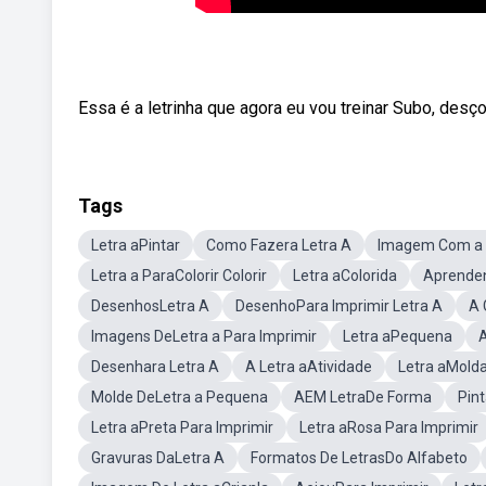
Essa é a letrinha que agora eu vou treinar Subo, desço, 
Tags
Letra aPintar
Como Fazera Letra A
Imagem Com a 
Letra a ParaColorir Colorir
Letra aColorida
Aprenden
DesenhosLetra A
DesenhoPara Imprimir Letra A
A 
Imagens DeLetra a Para Imprimir
Letra aPequena
A
Desenhara Letra A
A Letra aAtividade
Letra aMold
Molde DeLetra a Pequena
AEM LetraDe Forma
Pin
Letra aPreta Para Imprimir
Letra aRosa Para Imprimir
Gravuras DaLetra A
Formatos De LetrasDo Alfabeto