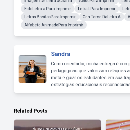
Imagem De Letra aCrianla
AeiouPara Imprimir
Letr
FotoLetra a Para Imprimir
Letra LPara Imprimir
Let
Letras BonitasPara Imprimir
Con Torno DaLetra A
A
Alfabeto AnimadoPara Imprimir
Sandra
Como orientador, minha entrega é comp
pedagógicas que valorizam relações au
meta é guiar os estudantes em sua traj
estratégias educacionais reconhecidas
Related Posts