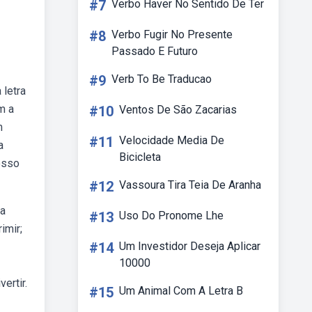
#7
Verbo Haver No Sentido De Ter
#8
Verbo Fugir No Presente
Passado E Futuro
#9
Verb To Be Traducao
 letra
m a
#10
Ventos De São Zacarias
m
#11
Velocidade Media De
a
Bicicleta
osso
#12
Vassoura Tira Teia De Aranha
ma
#13
Uso Do Pronome Lhe
imir;
#14
Um Investidor Deseja Aplicar
10000
ertir.
#15
Um Animal Com A Letra B