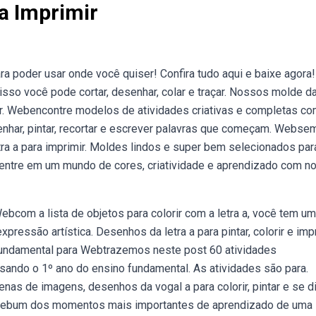
a Imprimir
ra poder usar onde você quiser! Confira tudo aqui e baixe agora!
so você pode cortar, desenhar, colar e traçar. Nossos molde da
. Webencontre modelos de atividades criativas e completas co
senhar, pintar, recortar e escrever palavras que começam. Webse
ra a para imprimir. Moldes lindos e super bem selecionados par
entre em um mundo de cores, criatividade e aprendizado com n
ebcom a lista de objetos para colorir com a letra a, você tem u
pressão artística. Desenhos da letra a para pintar, colorir e impr
o fundamental para Webtrazemos neste post 60 atividades
rsando o 1º ano do ensino fundamental. As atividades são para.
enas de imagens, desenhos da vogal a para colorir, pintar e se div
. Webum dos momentos mais importantes de aprendizado de uma