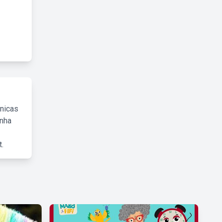
cnicas
inha
.