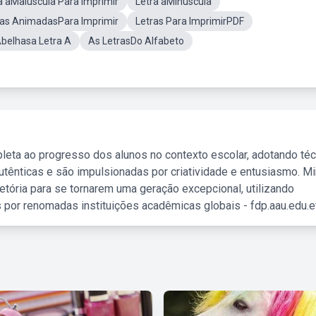
a aMaiuscula Para Imprimir
Letra aMinúscula
ras AnimadasPara Imprimir
Letras Para ImprimirPDF
belhasa Letra A
As LetrasDo Alfabeto
leta ao progresso dos alunos no contexto escolar, adotando té
tênticas e são impulsionadas por criatividade e entusiasmo. M
etória para se tornarem uma geração excepcional, utilizando
 por renomadas instituições acadêmicas globais - fdp.aau.edu.et