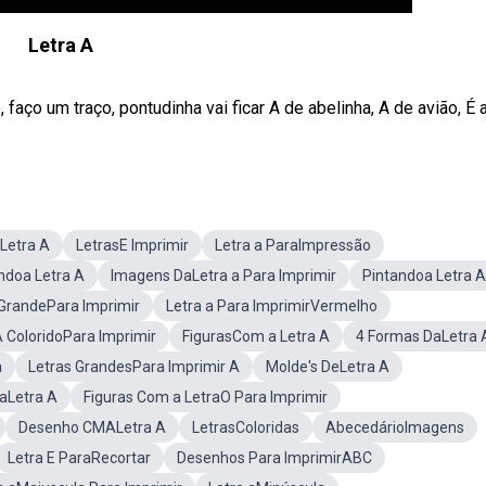
Letra A
faço um traço, pontudinha vai ficar A de abelinha, A de avião, É a 
Letra A
LetrasE Imprimir
Letra a ParaImpressão
doa Letra A
Imagens DaLetra a Para Imprimir
Pintandoa Letra A
GrandePara Imprimir
Letra a Para ImprimirVermelho
 ColoridoPara Imprimir
FigurasCom a Letra A
4 Formas DaLetra 
a
Letras GrandesPara Imprimir A
Molde's DeLetra A
taLetra A
Figuras Com a LetraO Para Imprimir
Desenho CMALetra A
LetrasColoridas
AbecedárioImagens
Letra E ParaRecortar
Desenhos Para ImprimirABC