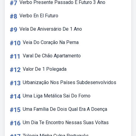
#7
Verbo Presente Passado E Futuro 3 Ano
#8
Verbo En El Futuro
#9
Vela De Aniversário De 1 Ano
#10
Veia Do Coração Na Perna
#11
Varal De Chão Apartamento
#12
Valor De 1 Polegada
#13
Urbanização Nos Países Subdesenvolvidos
#14
Uma Liga Metálica Sai Do Forno
#15
Uma Família De Dois Qual Era A Doença
#16
Um Dia Te Encontro Nessas Suas Voltas
Trilogia Minha Culpa Português