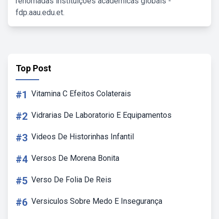
renomadas instituições acadêmicas globais -
fdp.aau.edu.et.
Top Post
#1
Vitamina C Efeitos Colaterais
#2
Vidrarias De Laboratorio E Equipamentos
#3
Videos De Historinhas Infantil
#4
Versos De Morena Bonita
#5
Verso De Folia De Reis
#6
Versiculos Sobre Medo E Insegurança