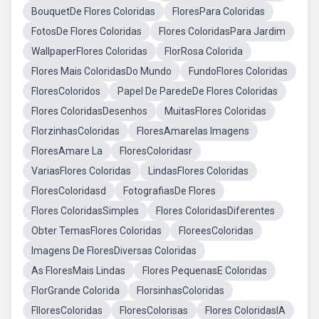
BouquetDe Flores Coloridas
FloresPara Coloridas
FotosDe Flores Coloridas
Flores ColoridasPara Jardim
WallpaperFlores Coloridas
FlorRosa Colorida
Flores Mais ColoridasDo Mundo
FundoFlores Coloridas
FloresColoridos
Papel De ParedeDe Flores Coloridas
Flores ColoridasDesenhos
MuitasFlores Coloridas
FlorzinhasColoridas
FloresAmarelas Imagens
FloresAmare La
FloresColoridasr
VariasFlores Coloridas
LindasFlores Coloridas
FloresColoridasd
FotografiasDe Flores
Flores ColoridasSimples
Flores ColoridasDiferentes
Obter TemasFlores Coloridas
FloreesColoridas
Imagens De FloresDiversas Coloridas
As FloresMais Lindas
Flores PequenasE Coloridas
FlorGrande Colorida
FlorsinhasColoridas
FlloresColoridas
FloresColorisas
Flores ColoridasIA