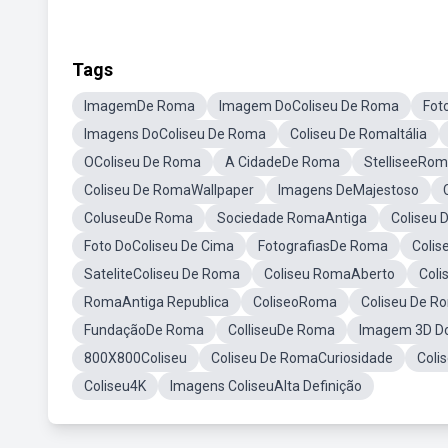
Tags
ImagemDe Roma
Imagem DoColiseu De Roma
Fot
Imagens DoColiseu De Roma
Coliseu De RomaItália
OColiseu De Roma
A CidadeDe Roma
StelliseeRo
Coliseu De RomaWallpaper
Imagens DeMajestoso
ColuseuDe Roma
Sociedade RomaAntiga
Coliseu
Foto DoColiseu De Cima
FotografiasDe Roma
Coli
SateliteColiseu De Roma
Coliseu RomaAberto
Coli
RomaAntiga Republica
ColiseoRoma
Coliseu De R
FundaçãoDe Roma
ColliseuDe Roma
Imagem 3D Do
800X800Coliseu
Coliseu De RomaCuriosidade
Coli
Coliseu4K
Imagens ColiseuAlta Definição