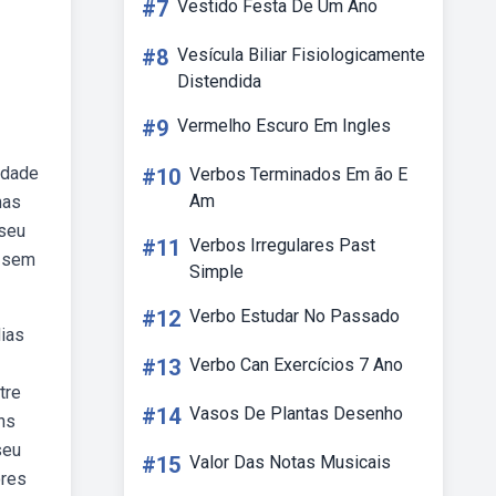
#7
Vestido Festa De Um Ano
#8
Vesícula Biliar Fisiologicamente
Distendida
#9
Vermelho Escuro Em Ingles
idade
#10
Verbos Terminados Em ão E
Am
mas
iseu
#11
Verbos Irregulares Past
o sem
Simple
#12
Verbo Estudar No Passado
dias
#13
Verbo Can Exercícios 7 Ano
tre
#14
Vasos De Plantas Desenho
ns
seu
#15
Valor Das Notas Musicais
ores