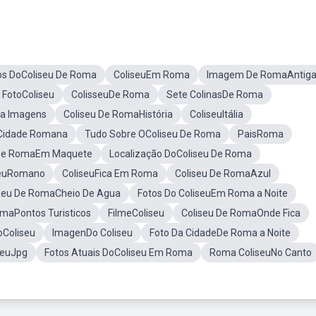
os DoColiseu De Roma
ColiseuEm Roma
Imagem De RomaAntig
FotoColiseu
ColisseuDe Roma
Sete ColinasDe Roma
ma Imagens
Coliseu De RomaHistória
ColiseuItália
Cidade Romana
Tudo Sobre OColiseu De Roma
PaisRoma
 De RomaEm Maquete
Localização DoColiseu De Roma
seuRomano
ColiseuFica Em Roma
Coliseu De RomaAzul
seu De RomaCheio De Agua
Fotos Do ColiseuEm Roma a Noite
omaPontos Turisticos
FilmeColiseu
Coliseu De RomaOnde Fica
Coliseu
ImagenDo Coliseu
Foto Da CidadeDe Roma a Noite
seuJpg
Fotos Atuais DoColiseu Em Roma
Roma ColiseuNo Canto