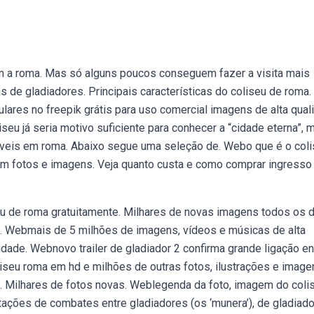
m a roma. Mas só alguns poucos conseguem fazer a visita mais
as de gladiadores. Principais características do coliseu de roma.
ares no freepik grátis para uso comercial imagens de alta qual
eu já seria motivo suficiente para conhecer a “cidade eterna”, 
ríveis em roma. Abaixo segue uma seleção de. Webo que é o col
com fotos e imagens. Veja quanto custa e como comprar ingress
eu de roma gratuitamente. Milhares de novas imagens todos os 
a. Webmais de 5 milhões de imagens, vídeos e músicas de alta
ade. Webnovo trailer de gladiador 2 confirma grande ligação en
seu roma em hd e milhões de outras fotos, ilustrações e image
ck. Milhares de fotos novas. Weblegenda da foto, imagem do coli
tações de combates entre gladiadores (os ‘munera’), de gladiad