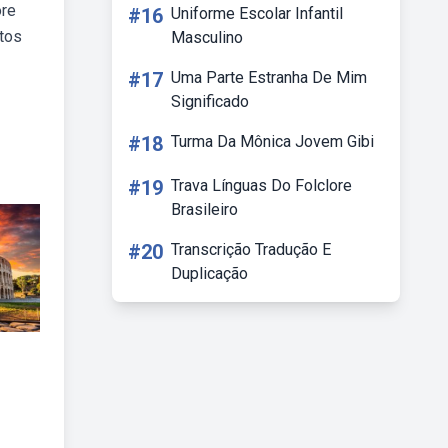
ore
#16
Uniforme Escolar Infantil
itos
Masculino
#17
Uma Parte Estranha De Mim
Significado
#18
Turma Da Mônica Jovem Gibi
#19
Trava Línguas Do Folclore
Brasileiro
#20
Transcrição Tradução E
Duplicação