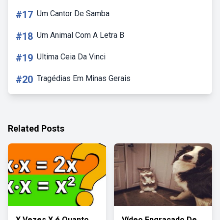
#17
Um Cantor De Samba
#18
Um Animal Com A Letra B
#19
Ultima Ceia Da Vinci
#20
Tragédias Em Minas Gerais
Related Posts
X Vezes X é Quanto
Vídeo Engraçado De