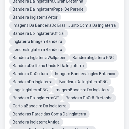
Bandeira Da InglaterraX Gran Bretanha
Bandeira Da InglaterraPapel De Parede
Bandeira InglaterraVetor
Imagens Da BandeiraDo Brasil Junto Com a Da Inglaterra
Bandeira Do InglaterraOficial
Inglaterra Imagen Bandeira
LondresInglaterra Bandeira
Bandeira InglaterraWallpaper
BandeiraInglatera PNG
BandeiraDo Reino Unido E Da Inglaterra
Bandeira DaCultura
Imagem BandeiraIngles Britanico
BandairaDa Inglaterra
Bandeira Da InglaterraPNG
Logo InglaterraPNG
ImagemBandeira Da Inglaterra
Bandeira Da InglaterraGIF
Bandeira DaGrã-Bretanha
CartolaBandeira Da Inglaterra
Bandeiras Parecidas Coma Da Inglaterra
Bandeira InglaterraAntiga