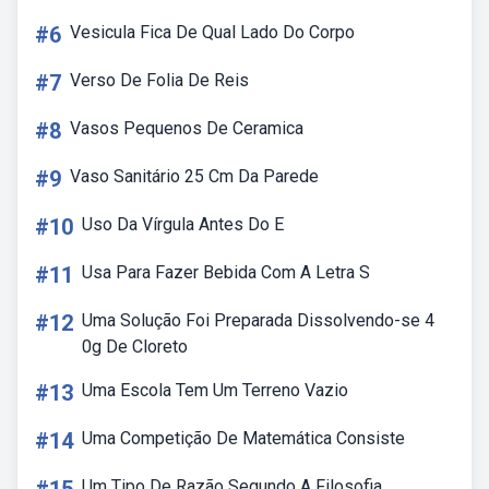
#6
Vesicula Fica De Qual Lado Do Corpo
#7
Verso De Folia De Reis
#8
Vasos Pequenos De Ceramica
#9
Vaso Sanitário 25 Cm Da Parede
#10
Uso Da Vírgula Antes Do E
#11
Usa Para Fazer Bebida Com A Letra S
#12
Uma Solução Foi Preparada Dissolvendo-se 4
0g De Cloreto
#13
Uma Escola Tem Um Terreno Vazio
#14
Uma Competição De Matemática Consiste
Um Tipo De Razão Segundo A Filosofia