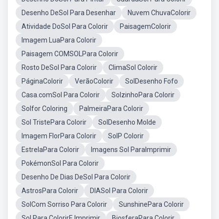
Desenho DeSol Para Desenhar
Nuvem ChuvaColorir
Atividade DoSol Para Colorir
PaisagemColorir
Imagem LuaPara Colorir
Paisagem COMSOLPara Colorir
Rosto DeSol Para Colorir
ClimaSol Colorir
PáginaColorir
VerãoColorir
SolDesenho Fofo
Casa.comSol Para Colorir
SolzinhoPara Colorir
Solfor Coloring
PalmeiraPara Colorir
Sol TristePara Colorir
SolDesenho Molde
Imagem FlorPara Colorir
SolP Colorir
EstrelaPara Colorir
Imagens Sol ParaImprimir
PokémonSol Para Colorir
Desenho De Dias DeSol Para Colorir
AstrosPara Colorir
DIASol Para Colorir
SolCom Sorriso Para Colorir
SunshinePara Colorir
Sol Para ColorirE Imprimir
BiosferaPara Colorir