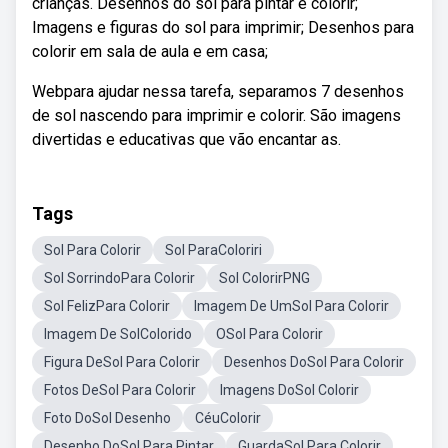
crianças. Desenhos do sol para pintar e colorir;
Imagens e figuras do sol para imprimir; Desenhos para
colorir em sala de aula e em casa;
Webpara ajudar nessa tarefa, separamos 7 desenhos
de sol nascendo para imprimir e colorir. São imagens
divertidas e educativas que vão encantar as.
Tags
Sol Para Colorir
Sol ParaColoriri
Sol SorrindoPara Colorir
Sol ColorirPNG
Sol FelizPara Colorir
Imagem De UmSol Para Colorir
Imagem De SolColorido
OSol Para Colorir
Figura DeSol Para Colorir
Desenhos DoSol Para Colorir
Fotos DeSol Para Colorir
Imagens DoSol Colorir
Foto DoSol Desenho
CéuColorir
Desenho DoSol Para Pintar
GuardaSol Para Colorir