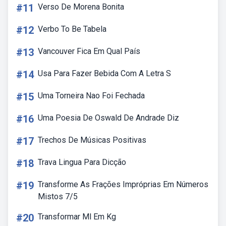
#11
Verso De Morena Bonita
#12
Verbo To Be Tabela
#13
Vancouver Fica Em Qual País
#14
Usa Para Fazer Bebida Com A Letra S
#15
Uma Torneira Nao Foi Fechada
#16
Uma Poesia De Oswald De Andrade Diz
#17
Trechos De Músicas Positivas
#18
Trava Lingua Para Dicção
#19
Transforme As Frações Impróprias Em Números
Mistos 7/5
#20
Transformar Ml Em Kg