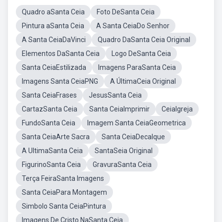
Quadro aSanta Ceia
Foto DeSanta Ceia
Pintura aSanta Ceia
A Santa CeiaDo Senhor
A Santa CeiaDaVinci
Quadro DaSanta Ceia Original
Elementos DaSanta Ceia
Logo DeSanta Ceia
Santa CeiaEstilizada
Imagens ParaSanta Ceia
Imagens Santa CeiaPNG
A ÚltimaCeia Original
Santa CeiaFrases
JesusSanta Ceia
CartazSanta Ceia
Santa CeiaImprimir
CeiaIgreja
FundoSanta Ceia
Imagem Santa CeiaGeometrica
Santa CeiaArte Sacra
Santa CeiaDecalque
A UltimaSanta Ceia
SantaSeia Original
FigurinoSanta Ceia
GravuraSanta Ceia
Terça FeiraSanta Imagens
Santa CeiaPara Montagem
Simbolo Santa CeiaPintura
Imagens De Cristo NaSanta Ceia