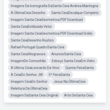
Imagens Da Iconografia DaSanta Ceia Andrea Mantegna
A ÚltimaCeia Desenho
Santa CeiaDecalque Completo
Imagem Santa CeiaGeometrica PDF Download
Santa CeiaEstilizada Vetor
Imagem Santa CeiaGeometrica PDF Download Grátis
Santa CeiaDesenho Rustico
Rafael Portugal QuadroSanta Ceia
Santa CeiaXilogravura
AnuncioSanta Ceia
ImagemDe Comunhão
Esboço Santa CeiaEm Vidro
A Ultima CeiaLeonardo Da Vinci
Quinta-FeiraSanta
A CeiaDo Senhor JW
5º FeiraSanta
Imagem CeiaDo Senhor
Jesus Na ÚltimaCeia
Releitura Da ÚltimaCeia
Imagem DaSanta Ceia Original
Arte DeSanta Ceia