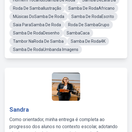
Homem TocandoSamba De Roda
Samba DeLata Da
Roda De SambaIlustração
Samba De RodaAfricano
Músicas DoSamba De Roda
Samba De RodaEscrito
Saia ParaSamba De Roda
Roda De SambaGrupo
Samba De RodaDesenho
SambaCaca
Tambor NaRoda De Samba
Samba De Roda4K
Samba De RodaUmbanda Imagens
Sandra
Como orientador, minha entrega é completa ao
progresso dos alunos no contexto escolar, adotando