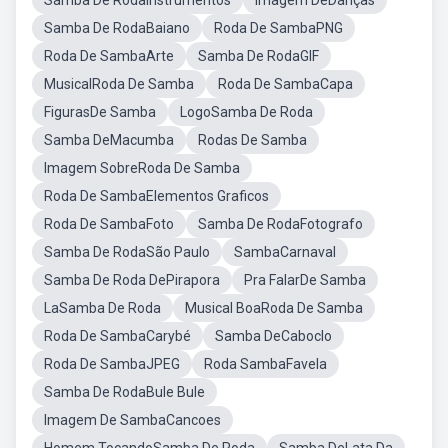
Samba De RodaInstrumentos
Imagem DeDanças
Samba De RodaBaiano
Roda De SambaPNG
Roda De SambaArte
Samba De RodaGIF
MusicalRoda De Samba
Roda De SambaCapa
FigurasDe Samba
LogoSamba De Roda
Samba DeMacumba
Rodas De Samba
Imagem SobreRoda De Samba
Roda De SambaElementos Graficos
Roda De SambaFoto
Samba De RodaFotografo
Samba De RodaSão Paulo
SambaCarnaval
Samba De Roda DePirapora
Pra FalarDe Samba
LaSamba De Roda
Musical BoaRoda De Samba
Roda De SambaCarybé
Samba DeCaboclo
Roda De SambaJPEG
Roda SambaFavela
Samba De RodaBule Bule
Imagem De SambaCancoes