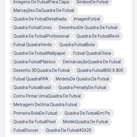
Imagens De FutsalPara Capa
GinásioDe Futsal
Marcações DaQuadra De Futsal
Quadra De FutsalDetalhada
ImagenFutsal
Quadra FutsalCores
DesenhosDe Quadra De Futsal
Quadra De FutsalProfissional
Quadra De FutsalRevit
Futsal QuadraVerde
Quadra FutsalBola
Quadra De FutsalWallpaper
Futsal QuadraCheia
Quadra FutsalPlástico
DemarcaçãoQuadra De Futsal
Desenho 3DQuadra De Futsal
Quadra Futsal800 X 800
Futsal QuadraFIFA
ModeloDe Quadra De Futsal
Quadra FutsalBrasil
Quadra PenaltyDe Futsal
Como Pintar UmaQuadra De Futsal
Metragem DeUma Quadra Futsal
Primeira BolaDe Futsal
Quadra De FutsalEm Pe
Quadra De FutsalPixel
MoldeQuadra De Futsal
FutsalSoccer
Quadra De Futsal40X20