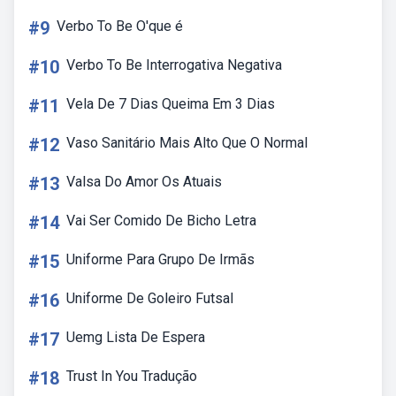
#9
Verbo To Be O'que é
#10
Verbo To Be Interrogativa Negativa
#11
Vela De 7 Dias Queima Em 3 Dias
#12
Vaso Sanitário Mais Alto Que O Normal
#13
Valsa Do Amor Os Atuais
#14
Vai Ser Comido De Bicho Letra
#15
Uniforme Para Grupo De Irmãs
#16
Uniforme De Goleiro Futsal
#17
Uemg Lista De Espera
#18
Trust In You Tradução