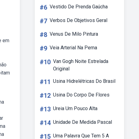
#6
Vestido De Prenda Gaúcha
#7
Verbos De Objetivos Geral
#8
Venus De Milo Pintura
je em
#9
Veia Arterial Na Perna
#10
Van Gogh Noite Estrelada
não
Original
bitam
#11
Usina Hidrelétricas Do Brasil
#12
Usina Do Corpo De Flores
ma
#13
Ureia Um Pouco Alta
ar
#14
Unidade De Medida Pascal
ema
ma
#15
Uma Palavra Que Tem 5 A