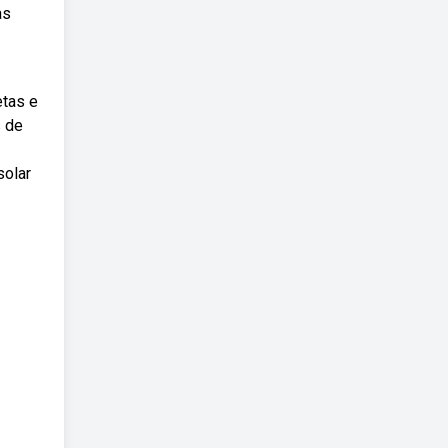
as
etas e
s de
solar