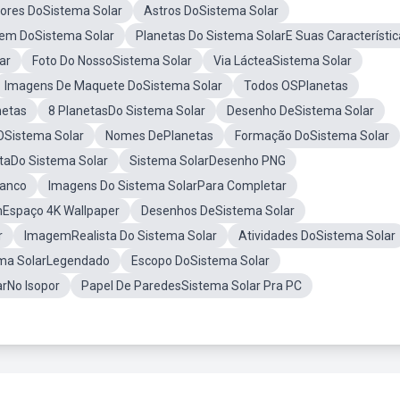
ores DoSistema Solar
Astros DoSistema Solar
em DoSistema Solar
Planetas Do Sistema SolarE Suas Característic
ar
Foto Do NossoSistema Solar
Via LácteaSistema Solar
Imagens De Maquete DoSistema Solar
Todos OSPlanetas
netas
8 PlanetasDo Sistema Solar
Desenho DeSistema Solar
Sistema Solar
Nomes DePlanetas
Formação DoSistema Solar
taDo Sistema Solar
Sistema SolarDesenho PNG
ranco
Imagens Do Sistema SolarPara Completar
Espaço 4K Wallpaper
Desenhos DeSistema Solar
r
ImagemRealista Do Sistema Solar
Atividades DoSistema Solar
ma SolarLegendado
Escopo DoSistema Solar
rNo Isopor
Papel De ParedesSistema Solar Pra PC