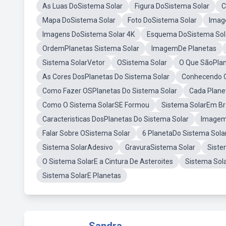
As Luas DoSistema Solar
Figura DoSistema Solar
C
Mapa DoSistema Solar
Foto DoSistema Solar
Imag
Imagens DoSistema Solar 4K
Esquema DoSistema Sol
OrdemPlanetas Sistema Solar
ImagemDe Planetas
Sistema SolarVetor
OSistema Solar
O Que SãoPla
As Cores DosPlanetas Do Sistema Solar
Conhecendo O
Como Fazer OSPlanetas Do Sistema Solar
Cada Plane
Como O Sistema SolarSE Formou
Sistema SolarEm B
Caracteristicas DosPlanetas Do Sistema Solar
Imagem
Falar Sobre OSistema Solar
6 PlanetaDo Sistema Sola
Sistema SolarAdesivo
GravuraSistema Solar
Siste
O Sistema SolarE a Cintura De Asteroites
Sistema Sola
Sistema SolarE Planetas