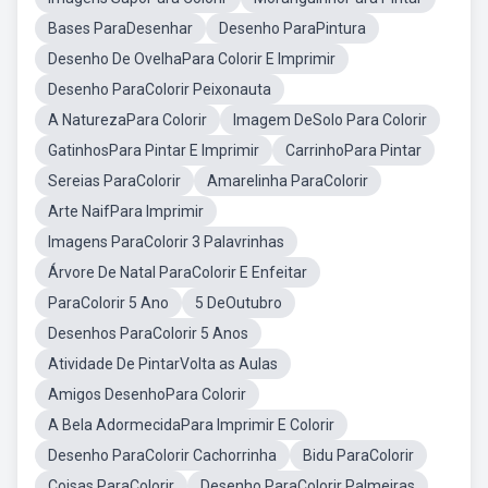
Bases ParaDesenhar
Desenho ParaPintura
Desenho De OvelhaPara Colorir E Imprimir
Desenho ParaColorir Peixonauta
A NaturezaPara Colorir
Imagem DeSolo Para Colorir
GatinhosPara Pintar E Imprimir
CarrinhoPara Pintar
Sereias ParaColorir
Amarelinha ParaColorir
Arte NaifPara Imprimir
Imagens ParaColorir 3 Palavrinhas
Árvore De Natal ParaColorir E Enfeitar
ParaColorir 5 Ano
5 DeOutubro
Desenhos ParaColorir 5 Anos
Atividade De PintarVolta as Aulas
Amigos DesenhoPara Colorir
A Bela AdormecidaPara Imprimir E Colorir
Desenho ParaColorir Cachorrinha
Bidu ParaColorir
Coisas ParaColorir
Desenho ParaColorir Palmeiras