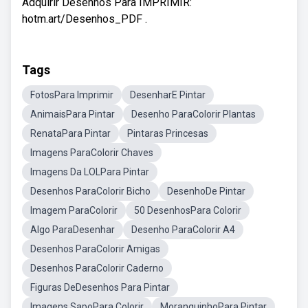
Adquirir Desenhos Para IMPRIMIR:
hotm.art/Desenhos_PDF .
Tags
FotosPara Imprimir
DesenharE Pintar
AnimaisPara Pintar
Desenho ParaColorir Plantas
RenataPara Pintar
Pintaras Princesas
Imagens ParaColorir Chaves
Imagens Da LOLPara Pintar
Desenhos ParaColorir Bicho
DesenhoDe Pintar
Imagem ParaColorir
50 DesenhosPara Colorir
Algo ParaDesenhar
Desenho ParaColorir A4
Desenhos ParaColorir Amigas
Desenhos ParaColorir Caderno
Figuras DeDesenhos Para Pintar
Imagens SapoPara Colorir
MoranguinhoPara Pintar