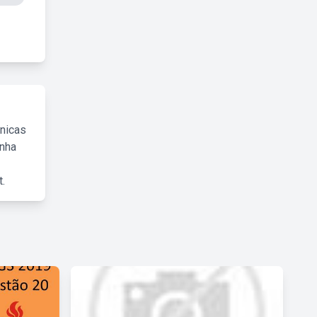
cnicas
inha
.