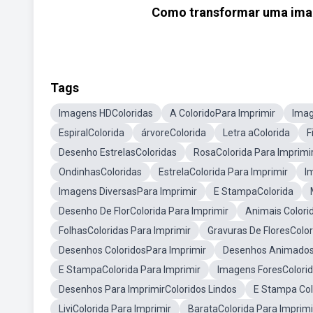
Como transformar uma imag
Tags
Imagens HDColoridas
A ColoridoPara Imprimir
Imag
EspiralColorida
árvoreColorida
Letra aColorida
F
Desenho EstrelasColoridas
RosaColorida Para Imprimi
OndinhasColoridas
EstrelaColorida Para Imprimir
I
Imagens DiversasPara Imprimir
E StampaColorida
Desenho De FlorColorida Para Imprimir
Animais Colori
FolhasColoridas Para Imprimir
Gravuras De FloresColor
Desenhos ColoridosPara Imprimir
Desenhos Animados 
E StampaColorida Para Imprimir
Imagens ForesColori
Desenhos Para ImprimirColoridos Lindos
E Stampa Col
LiviColorida Para Imprimir
BarataColorida Para Imprimi