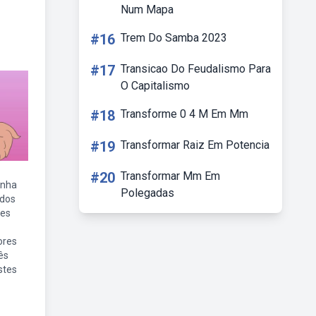
Num Mapa
#16
Trem Do Samba 2023
#17
Transicao Do Feudalismo Para
O Capitalismo
#18
Transforme 0 4 M Em Mm
#19
Transformar Raiz Em Potencia
#20
Transformar Mm Em
inha
Polegadas
ados
des
ores
ês
stes