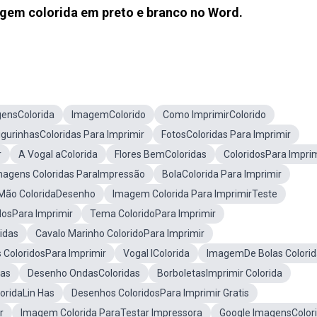
em colorida em preto e branco no Word.
ensColorida
ImagemColorido
Como ImprimirColorido
igurinhasColoridas Para Imprimir
FotosColoridas Para Imprimir
r
A Vogal aColorida
Flores BemColoridas
ColoridosPara Imprim
magens Coloridas ParaImpressão
BolaColorida Para Imprimir
Mão ColoridaDesenho
Imagem Colorida Para ImprimirTeste
dosPara Imprimir
Tema ColoridoPara Imprimir
idas
Cavalo Marinho ColoridoPara Imprimir
ColoridosPara Imprimir
Vogal IColorida
ImagemDe Bolas Colorid
das
Desenho OndasColoridas
BorboletasImprimir Colorida
oridaLin Has
Desenhos ColoridosPara Imprimir Gratis
r
Imagem Colorida ParaTestar Impressora
Google ImagensColor