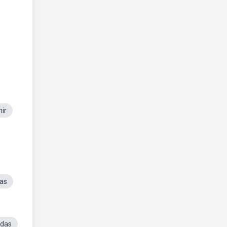
ir
as
idas