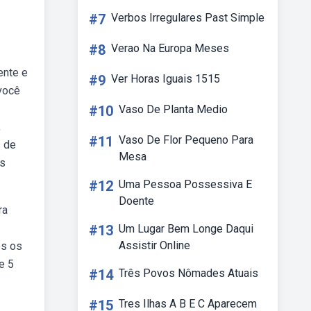
#7
Verbos Irregulares Past Simple
#8
Verao Na Europa Meses
ente e
#9
Ver Horas Iguais 1515
 você
#10
Vaso De Planta Medio
,
#11
Vaso De Flor Pequeno Para
s de
Mesa
is
#12
Uma Pessoa Possessiva E
Doente
ra
#13
Um Lugar Bem Longe Daqui
Assistir Online
os os
e 5
#14
Três Povos Nômades Atuais
#15
Tres Ilhas A B E C Aparecem