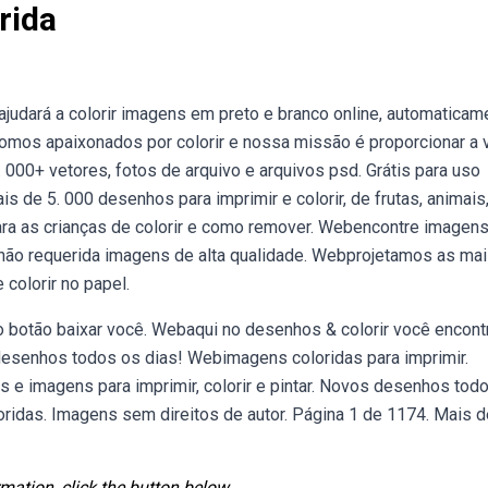
rida
udará a colorir imagens em preto e branco online, automaticam
. Somos apaixonados por colorir e nossa missão é proporcionar a
. 000+ vetores, fotos de arquivo e arquivos psd. Grátis para uso
 de 5. 000 desenhos para imprimir e colorir, de frutas, animais
ara as crianças de colorir e como remover. Webencontre imagen
o não requerida imagens de alta qualidade. Webprojetamos as ma
 colorir no papel.
o botão baixar você. Webaqui no desenhos & colorir você encont
 desenhos todos os dias! Webimagens coloridas para imprimir.
 e imagens para imprimir, colorir e pintar. Novos desenhos tod
ridas. Imagens sem direitos de autor. Página 1 de 1174. Mais d
mation, click the button below.