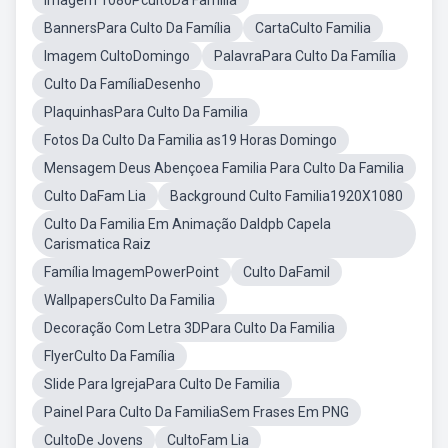
Imagem 1080PcultoDa Familia
BannersPara Culto Da Família
CartaCulto Familia
Imagem CultoDomingo
PalavraPara Culto Da Família
Culto Da FamíliaDesenho
PlaquinhasPara Culto Da Familia
Fotos Da Culto Da Familia as19 Horas Domingo
Mensagem Deus Abençoea Familia Para Culto Da Familia
Culto DaFam Lia
Background Culto Familia1920X1080
Culto Da Familia Em Animação DaIdpb Capela
Carismatica Raiz
Família ImagemPowerPoint
Culto DaFamil
WallpapersCulto Da Familia
Decoração Com Letra 3DPara Culto Da Familia
FlyerCulto Da Família
Slide Para IgrejaPara Culto De Familia
Painel Para Culto Da FamiliaSem Frases Em PNG
CultoDe Jovens
CultoFam Lia