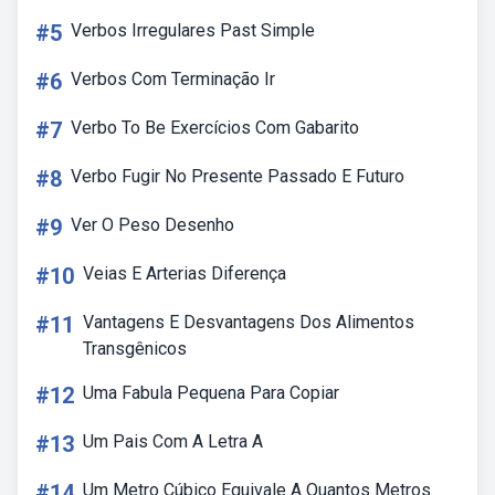
#5
Verbos Irregulares Past Simple
#6
Verbos Com Terminação Ir
#7
Verbo To Be Exercícios Com Gabarito
#8
Verbo Fugir No Presente Passado E Futuro
#9
Ver O Peso Desenho
#10
Veias E Arterias Diferença
#11
Vantagens E Desvantagens Dos Alimentos
Transgênicos
#12
Uma Fabula Pequena Para Copiar
#13
Um Pais Com A Letra A
#14
Um Metro Cúbico Equivale A Quantos Metros