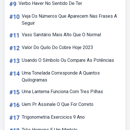
#9
Verbo Haver No Sentido De Ter
#10
Veja Os Números Que Aparecem Nas Frases A
Seguir
#11
Vaso Sanitário Mais Alto Que O Normal
#12
Valor Do Quilo Do Cobre Hoje 2023
#13
Usando O Símbolo Ou Compare As Potências
#14
Uma Tonelada Corresponde A Quantos
Quilogramas
#15
Uma Lanterna Funciona Com Tres Pilhas
#16
Uem Pr Assinale O Que For Correto
#17
Trigonometria Exercicios 9 Ano
Três Homens E Um Martelo