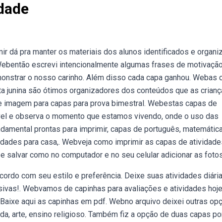
dade
 dá pra manter os materiais dos alunos identificados e organi
 Webentão escrevi intencionalmente algumas frases de motivaçã
monstrar o nosso carinho. Além disso cada capa ganhou. Webas 
sta junina são ótimos organizadores dos conteúdos que as crian
de imagem para capas para prova bimestral. Webestas capas de
vel e observa o momento que estamos vivendo, onde o uso das
amental prontas para imprimir, capas de português, matemática
ividades para casa,. Webveja como imprimir as capas de atividade
e salvar como no computador e no seu celular adicionar as fotos
ordo com seu estilo e preferência. Deixe suas atividades diári
ivas!. Webvamos de capinhas para avaliações e atividades hoje
. Baixe aqui as capinhas em pdf. Webno arquivo deixei outras op
a, arte, ensino religioso. Também fiz a opção de duas capas por