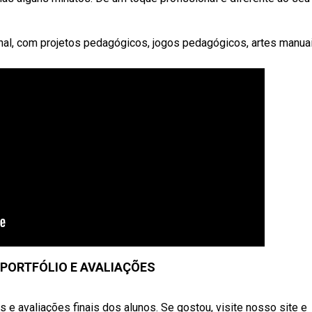
nal, com projetos pedagógicos, jogos pedagógicos, artes manuai
 PORTFÓLIO E AVALIAÇÕES
 e avaliações finais dos alunos. Se gostou, visite nosso site e