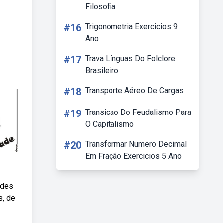
Filosofia
#16
Trigonometria Exercicios 9
Ano
#17
Trava Línguas Do Folclore
Brasileiro
#18
Transporte Aéreo De Cargas
#19
Transicao Do Feudalismo Para
O Capitalismo
#20
Transformar Numero Decimal
Em Fração Exercicios 5 Ano
ades
s, de