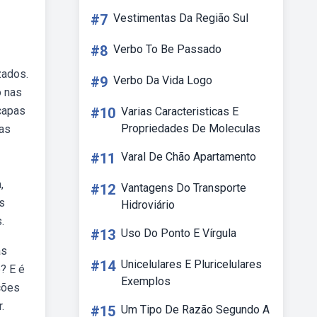
#7
Vestimentas Da Região Sul
#8
Verbo To Be Passado
zados.
#9
Verbo Da Vida Logo
o nas
capas
#10
Varias Caracteristicas E
Propriedades De Moleculas
ças
#11
Varal De Chão Apartamento
,
#12
Vantagens Do Transporte
s
Hidroviário
.
#13
Uso Do Ponto E Vírgula
as
#14
Unicelulares E Pluricelulares
? E é
Exemplos
ções
.
#15
Um Tipo De Razão Segundo A