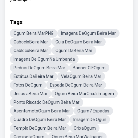
Tags
Ogum Beira MarPNG
Imagens DeOgum Beira Mar
CabocloBeira Mar
Guia DeOgum Beira Mar
CablocoBeira Mar
Ogum DaBeira Mar
Imagens De OgumNa Umbanda
Pedras DeOgum Beira Mar
Banner GIFOgum
Estátua DaBeira Mar
VelaOgum Beira Mar
Fotos DeOgum
Espada DeOgum Beira Mar
Jesus aBeira Mar
Ogum Beira MarOrixá Imagem
Ponto Riscado DeOgum Beira Mar
AsentametoOgum Beira Mar
Ogum7 Espadas
Quadro DeOgum Beira Mar
ImagemDe Ogun
Templo DeOgum Beira Mar
OrixaOgum
CamisetaOgum
Ogum Beira MarWallpaper