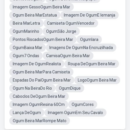
Imagem GessoOgum Beira Mar
Ogum Beira MarEstatua
Imagem De OgumE Iemanja
Beira MarLetra
Camiseta OgumVencedor
OgumMarinho
OgumSão Jorge
Pontos RiscadosOgum Beira Mar
OgumIara
OgumBaixa Mar
Imagens De OgumNa Encruzilhada
Ogum7 Ondas
CamisaOgum Beira Mar
Imagem De OgumRealista
Roupa DeOgum Beira Mar
Ogum Beira MarPara Camiseta
Espadas Do PaiOgum Beira Mar
LogoOgum Beira Mar
Ogum Na BeiraDo Rio
OgumDique
Caboclos DeOgum Beira Mar
Imagem OgumResina 60Cm
OgumCores
Lança DeOgum
Imagem OgumEm Seu Cavalo
Ogum Beira MarRompe Mato